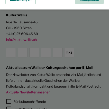
Kultur Wallis
Rue de Lausanne 45
CH - 1950 Sitten
+41 (0)27 606 45 69
info@kulturwallis.ch
Aktuelles zum Walliser Kulturgeschehen per E-Mail
Der Newsletter von Kultur Wallis erscheint vier Mal jährlich und
liefert Ihnen das aktuelle Geschehen der Walliser
Kulturlandschaft kompakt und bequem in Ihr E-Mail Postfach.
Aktuelle Newsletter ansehen
Für Kulturschaffende