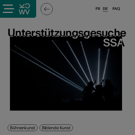
FR
DE
FAQ
Unterstützungsgesuche
Unterstützungsgesuche
SSA
SSA
Bühnenkunst
Bildende Kunst