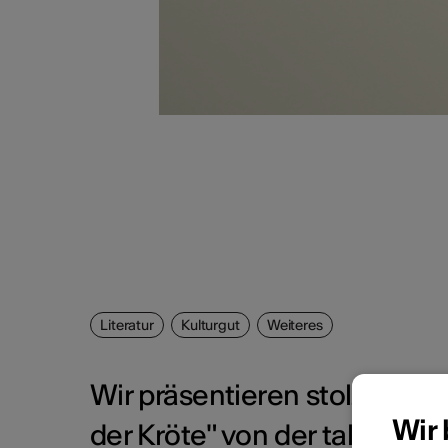
Literatur
Kulturgut
Weiteres
Wir präsentieren stolz das 
Wir
der Kröte" von der talentiert