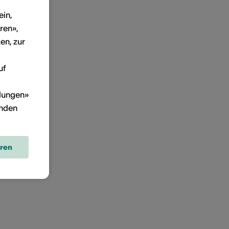
ein,
ren»,
en, zur
uf
llungen»
inden
eren