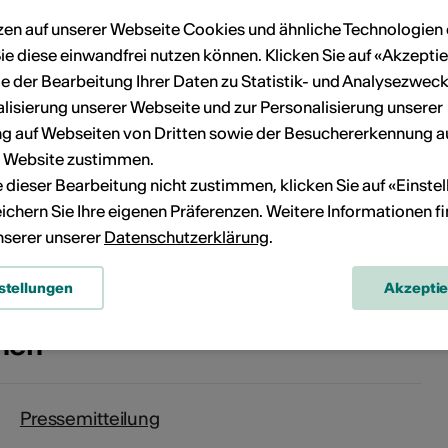
ese Geschichte über Freundschaft,
zen auf unserer Webseite Cookies und ähnliche Technologien 
ie diese einwandfrei nutzen können. Klicken Sie auf «Akzeptie
ird anlässlich des 900-jährigen
e der Bearbeitung Ihrer Daten zu Statistik- und Analysezweck
einde Niedergesteln
lisierung unserer Webseite und zur Personalisierung unserer
 auf Webseiten von Dritten sowie der Besuchererkennung a
r Website zustimmen.
ie dieser Bearbeitung nicht zustimmen, klicken Sie auf «Einste
ichern Sie Ihre eigenen Präferenzen. Weitere Informationen f
unserer unserer
Datenschutzerklärung
.
stellungen
Akzepti
onen
Pressemitteilung