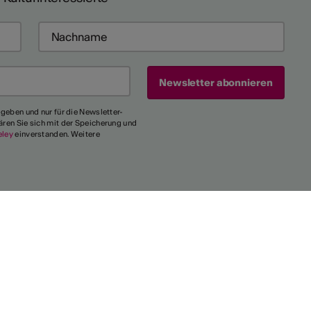
egeben und nur für die Newsletter-
ären Sie sich mit der Speicherung und
eley
einverstanden. Weitere
Sprache:
FR
DE