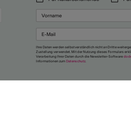
Ihre Daten werden selbstverständlich nicht an Dritte weiterg
Zustellung verwendet. Mit der Nutzung dieses Formulars erkl
Verarbeitung Ihrer Daten durch die Newsletter-Software
dod
Informationen zum
Datenschutz
.
Vereinigung
der Walliser
Städte
tenschutz
powered by indual