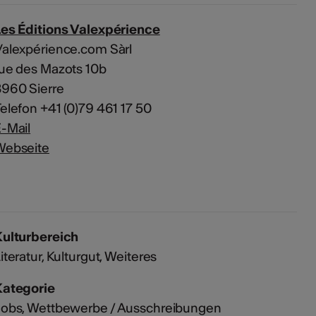
es Éditions Valexpérience
alexpérience.com Sàrl
ue des Mazots 10b
960 Sierre
elefon +41 (0)79 461 17 50
-Mail
Webseite
Kulturbereich
iteratur, Kulturgut, Weiteres
Kategorie
Jobs
,
Wettbewerbe / Ausschreibungen