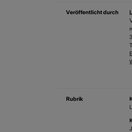
Veröffentlicht durch
L
V
r
3
T
E
Rubrik
L