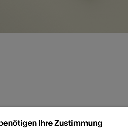
Bilderbuch "Aymo und der Schatz
 benötigen Ihre Zustimmung
en Illustratorin und Autorin