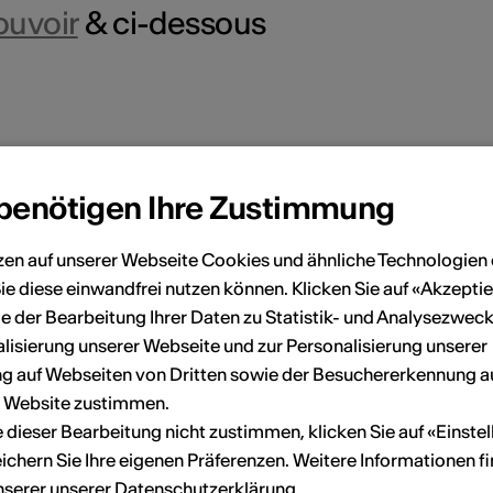
ouvoir
& ci-dessous
 benötigen Ihre Zustimmung
onen
zen auf unserer Webseite Cookies und ähnliche Technologien 
ie diese einwandfrei nutzen können. Klicken Sie auf «Akzeptie
e der Bearbeitung Ihrer Daten zu Statistik- und Analysezweck
ultur Wallis News
lisierung unserer Webseite und zur Personalisierung unserer
Rue de Lausanne 45
 auf Webseiten von Dritten sowie der Besuchererkennung a
1950 Sion
r Website zustimmen.
elefon + 41 (0)27 606 45 69
ie dieser Bearbeitung nicht zustimmen, klicken Sie auf «Einste
-Mail
ichern Sie Ihre eigenen Präferenzen. Weitere Informationen f
Webseite
unserer unserer
Datenschutzerklärung
.