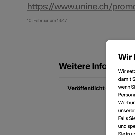
https://www.unine.ch/prom
10. Februar um 13:47
Wir
Weitere Informati
Wir set
damit S
wenn Si
Veröffentlicht durch
K
Persona
Werbung
unsere
T
Falls S
E
und spe
Sie in 