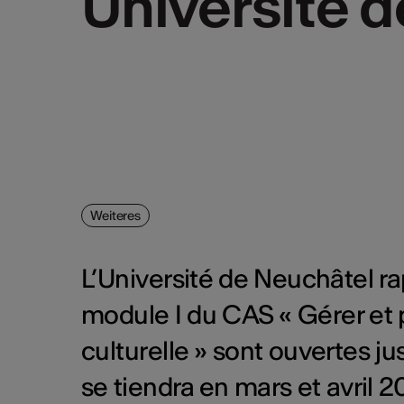
Université d
Weiteres
L’Université de Neuchâtel ra
module I du CAS « Gérer et 
culturelle » sont ouvertes j
se tiendra en mars et avril 2