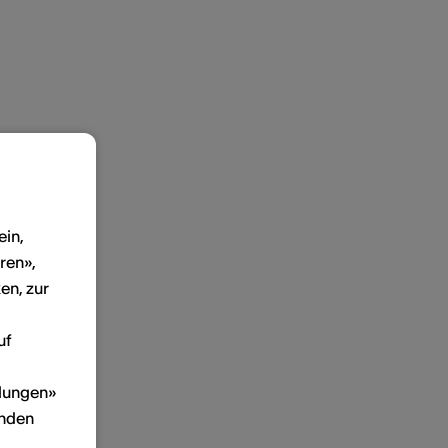
ein,
ren»,
en, zur
uf
llungen»
inden