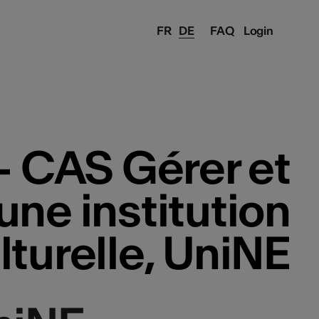
FR
DE
FAQ
Login
- CAS Gérer et
ne institution
lturelle, UniNE