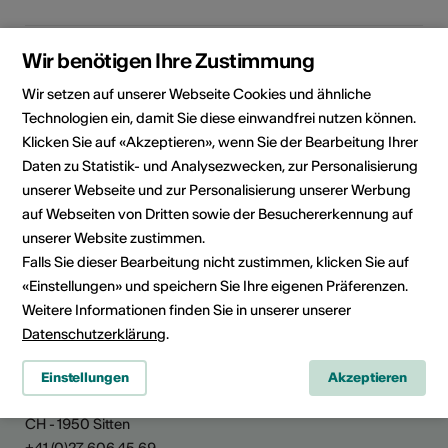
Rubrik
Kulturbereich
Wir benötigen Ihre Zustimmung
Literatur
Wir setzen auf unserer Webseite Cookies und ähnliche
Kategorie
Technologien ein, damit Sie diese einwandfrei nutzen können.
Wettbewerbe /
Klicken Sie auf «Akzeptieren», wenn Sie der Bearbeitung Ihrer
Ausschreibungen
Daten zu Statistik- und Analysezwecken, zur Personalisierung
unserer Webseite und zur Personalisierung unserer Werbung
auf Webseiten von Dritten sowie der Besuchererkennung auf
unserer Website zustimmen.
Falls Sie dieser Bearbeitung nicht zustimmen, klicken Sie auf
News teilen
«Einstellungen» und speichern Sie Ihre eigenen Präferenzen.
Weitere Informationen finden Sie in unserer unserer
Datenschutzerklärung
.
Kultur Wallis
Einstellungen
Akzeptieren
Rue de Lausanne 45
CH - 1950 Sitten