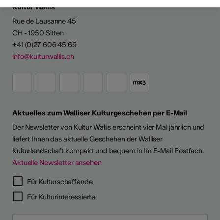
Kultur Wallis
Rue de Lausanne 45
CH - 1950 Sitten
+41 (0)27 606 45 69
info@kulturwallis.ch
Aktuelles zum Walliser Kulturgeschehen per E-Mail
Der Newsletter von Kultur Wallis erscheint vier Mal jährlich und
liefert Ihnen das aktuelle Geschehen der Walliser
Kulturlandschaft kompakt und bequem in Ihr E-Mail Postfach.
Aktuelle Newsletter ansehen
Für Kulturschaffende
Für Kulturinteressierte