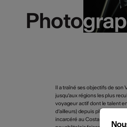
Photograph
Photograph
Il a traîné ses objectifs de son
jusqu’aux régions les plus rec
voyageur actif dont le talent 
d’ailleurs) depuis plus de ving
incarcéré au Costa Rica ? C’éta
Nou