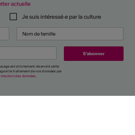
tter actuelle
Je suis intéressé·e par la culture
usage est strictement réservé à cette
kage et le traitement de vos données par
rotection des données
.