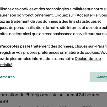
ns leur frêle esquif en Irlande ? C’était lui encore,
t les autres.
ilisons des cookies et des technologies similaires sur notre s
they, dans la vallée du Rhône, le photographe
surer son bon fonctionnement. Cliquez sur «Accepter» si vou
re d’une bonne idée : il a démontré depuis
ez au traitement de vos données à des fins statistiques et
 et étonnant éventail de ses possibilités et de ses
ques, de personnalisation de notre site Internet et de notre pub
eporter de terrain, notamment pour « L’Illustré » de
 sites de tiers ainsi que de reconnaissance des visiteurs sur no
i bien les événements de l’actualité que les
 n’acceptez pas le traitement des données, cliquez sur «Para
raitiste doué.
registrer vos propres préférences en matière de cookies. Vo
ez de plus amples informations dans notre
Déclaration de
ntialité
.
s
ramètres
Accep
hotographe de Laboratoire de 1992-1995
ormation de Photojournaliste au journal 24 heures
1999