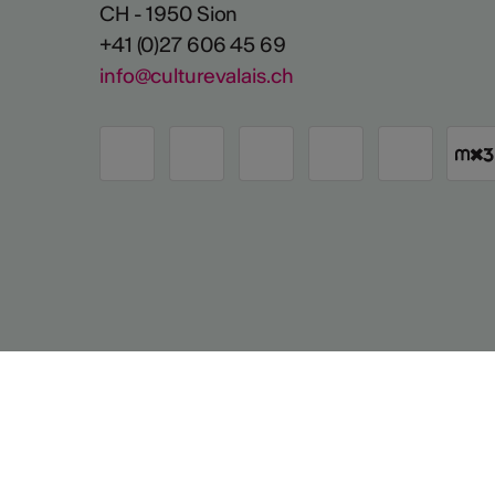
CH - 1950 Sion
+41 (0)27 606 45 69
info@culturevalais.ch
Avec le soutien de