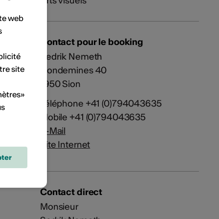
Arts visuels
ite web
s
Contact pour le booking
Sedrik Nemeth
licité
tre site
Condemines 40
1950 Sion
mètres»
Téléphone +41 (0)794043635
us
Mobile +41 (0)794043635
E-Mail
Site Internet
ter
Contact direct
Monsieur