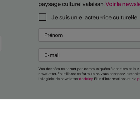
paysage culturel valaisan.
Voir la newsle
Je suis un·e acteur·rice culturel·le
Vos données ne seront pas communiquées à des tiers et leur 
newsletter. En utilisant ce formulaire, vous acceptez le stoc
le logiciel de newsletter
dodeley
. Plus d'informations sur la
p
Union des
Villes
Valaisannes