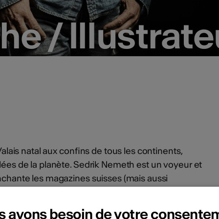
e / Illustrate
e / Illustrate
 Valais natal aux confins de tous les continents,
ulées de la planète. Sedrik Nemeth est un voyeur et
enchante les magazines suisses (mais aussi
t ans. Un reportage sur un Fribourgeois injustement
it lui. Un autre sur un groupe de vieux copains
s avons besoin de votre consente