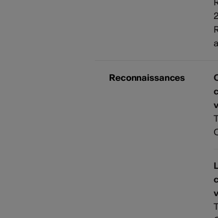
R
R
a
Reconnaissances
v
T
L
v
T