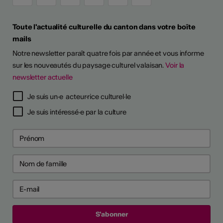
Toute l'actualité culturelle du canton dans votre boîte
mails
Notre newsletter paraît quatre fois par année et vous informe
sur les nouveautés du paysage culturel valaisan.
Voir la
newsletter actuelle
TS D'ARTISTES
Je suis un·e acteur·rice culturel·le
Je suis intéressé·e par la culture