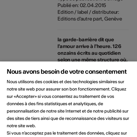
Publié en: 02.04.2015
Edition / label / distributeur:
Editions d'autre part, Genève
la garde-barrière dit que
l'amour arrive à l'heure. 126
onzains écrits au quotidien
selon une même structure où,
à la dernière phrase,
Nous avons besoin de votre consentement
quelqu'un dit quelque chose.
Type de publication: Ouvrage
Nous utilisons des cookies et des technologies similaires sur
Publié en: 25.01.2013
notre site web pour assurer son bon fonctionnement. Cliquez
Edition / label / distributeur:
sur «Accepter» si vous consentez au traitement de vos
Editions d'autre part, Genève
données à des fins statistiques et analytiques, de
personnalisation de notre site Internet et de notre publicité sur
des sites de tiers ainsi que de reconnaissance des visiteurs sur
Tubatexte. spectacle de
notre site web.
textes inédits avec musique
Si vous n’acceptez pas le traitement des données, cliquez sur
originale composée et jouée