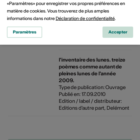
«Paramètres» pour enregistrer vos propres préférences en
au tuba par Stéphane
Métrailler
matière de cookies. Vous trouverez de plus amples
Type de publication: Autre
informations dans notre
Déclaration de confidentialité
.
Publié en: 21.09.2012
Edition / label / distributeur:
Paramètres
Accepter
théâtre du Brandon
l'inventaire des lunes. treize
poèmes comme autant de
pleines lunes de l'année
2009.
Type de publication: Ouvrage
Publié en: 17.09.2010
Edition / label / distributeur:
Editions d'autre part, Delémont