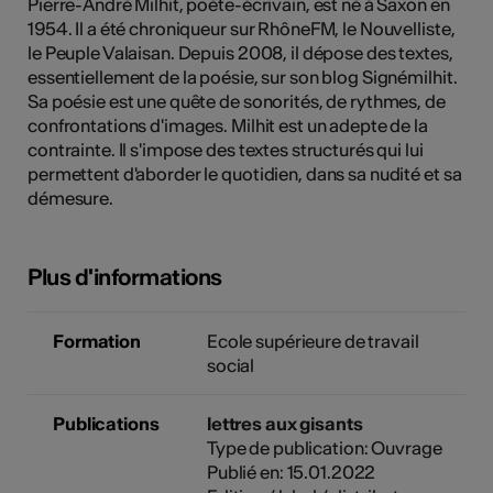
Pierre-André Milhit, poète-écrivain, est né à Saxon en
tiques
1954. Il a été chroniqueur sur RhôneFM, le Nouvelliste,
le Peuple Valaisan. Depuis 2008, il dépose des textes,
s
essentiellement de la poésie, sur son blog Signémilhit.
Sa poésie est une quête de sonorités, de rythmes, de
confrontations d'images. Milhit est un adepte de la
contrainte. Il s'impose des textes structurés qui lui
permettent d'aborder le quotidien, dans sa nudité et sa
démesure.
Plus d'informations
Formation
Ecole supérieure de travail
social
Publications
lettres aux gisants
Type de publication: Ouvrage
Publié en: 15.01.2022