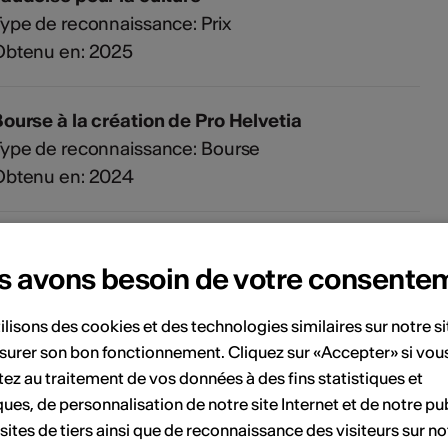
ype de reconnaissance: Prix
Obtenu en: 2025
ourse à la création de Pro Helvetia
ype de reconnaissance: Bourse
Obtenu en: 2024
ourse à la création du Centre national du Livre
s avons besoin de votre consente
ype de reconnaissance: Bourse
Obtenu en: 2024
ilisons des cookies et des technologies similaires sur notre s
surer son bon fonctionnement. Cliquez sur «Accepter» si vou
Lauréate du prix BDZoom de la Ville de Genève
ez au traitement de vos données à des fins statistiques et
t finaliste en 2023
ques, de personnalisation de notre site Internet et de notre pub
ype de reconnaissance: Prix
 sites de tiers ainsi que de reconnaissance des visiteurs sur no