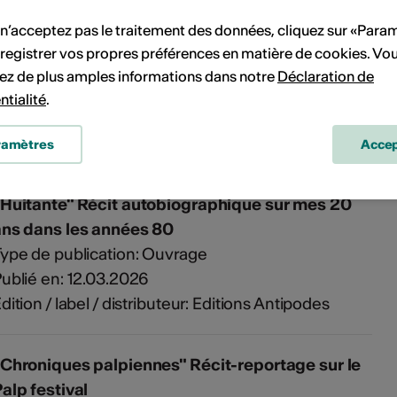
Obtenu en: 2022
 n’acceptez pas le traitement des données, cliquez sur «Para
registrer vos propres préférences en matière de cookies. Vo
ourse ArtPro Valais pour artiste visuelle
ez de plus amples informations dans notre
Déclaration de
confirmée
ntialité
.
ype de reconnaissance: Bourse
Obtenu en: 2021
ramètres
Accep
"Huitante" Récit autobiographique sur mes 20
ans dans les années 80
ype de publication: Ouvrage
ublié en: 12.03.2026
dition / label / distributeur: Editions Antipodes
Chroniques palpiennes" Récit-reportage sur le
alp festival