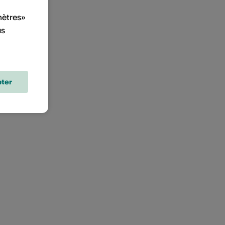
mètres»
us
ter