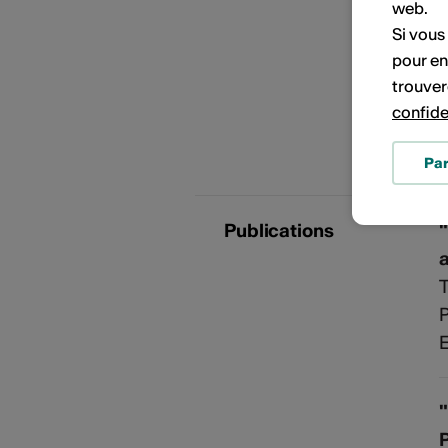
PORTRAITS D'ARTISTES
web.
Si vous
pour en
B
trouver
confide
T
Pa
Publications
T
P
E
"
P