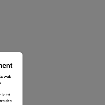
ment
ite web
s
licité
tre site