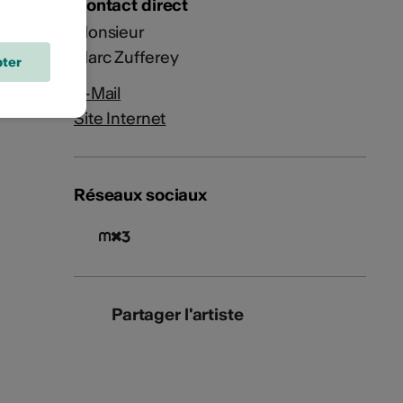
Contact direct
Monsieur
Marc Zufferey
ter
E-Mail
Site Internet
Réseaux sociaux
Partager l'artiste