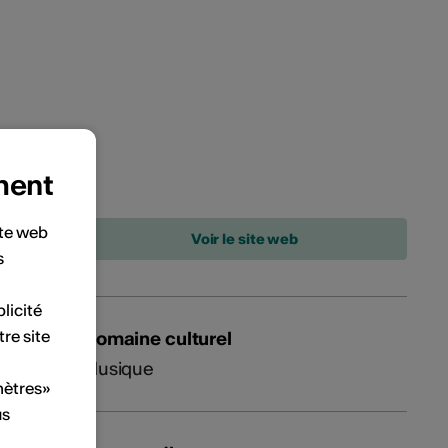
ment
ite web
s
licité
tre site
Domaine culturel
Musique
mètres»
us