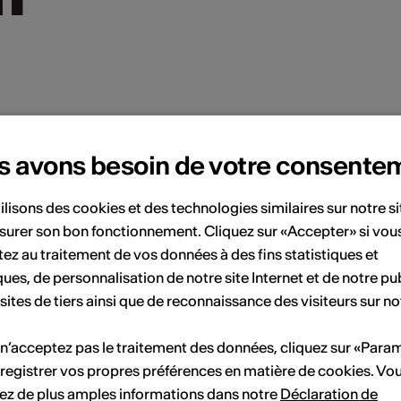
s avons besoin de votre consente
t rock, l’expérience Marc Zed donne la liberté aux
ilisons des cookies et des technologies similaires sur notre s
surer son bon fonctionnement. Cliquez sur «Accepter» si vou
ez au traitement de vos données à des fins statistiques et
ques, de personnalisation de notre site Internet et de notre pub
t imprégnée d’émotion, invite à l’évasion vers des
 sites de tiers ainsi que de reconnaissance des visiteurs sur no
ies sauvages attirées par le grand large, que l’on
bum “Zamy”.
 n’acceptez pas le traitement des données, cliquez sur «Para
registrer vos propres préférences en matière de cookies. Vo
ez de plus amples informations dans notre
Déclaration de