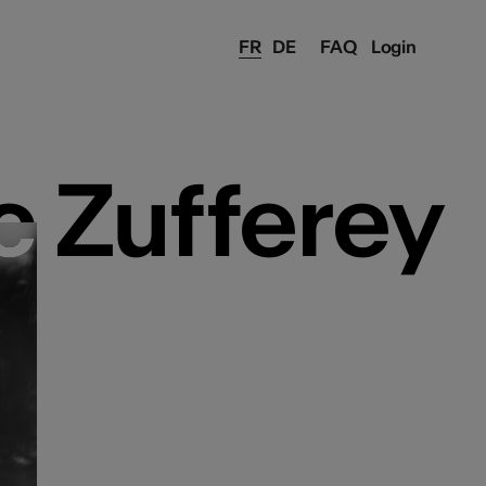
FR
DE
FAQ
Login
 Zufferey
 Zufferey