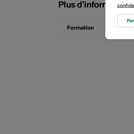
Plus d'information
confide
Pa
Formation
S