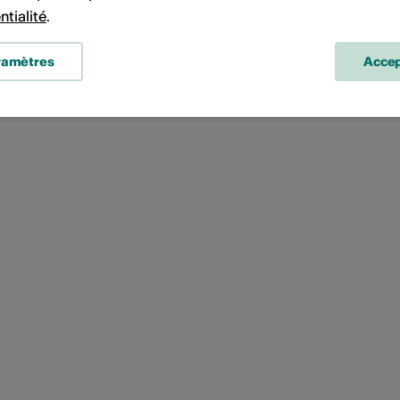
s
ntialité
.
ramètres
Accep
olo ou groupe