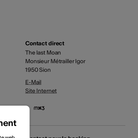
Contact direct
The last Moan
Monsieur Métrailler Igor
1950 Sion
E-Mail
Site Internet
ment
ite web