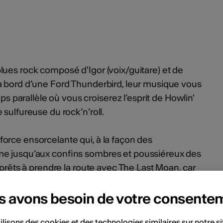
ues rock composé d'Igor (voix/guitare) et de
à bord d’une Ford Thunderbird, leur musique vous
arallèle où vous croiserez l’esprit de Howlin'
sulfureuse du rock’n’roll.
orce ensorcelante qui, à la façon des
me jusqu’aux confins sombres et poussiéreux des
 prêts à prendre la route avec The Last Moan, car
es du voyage.
s avons besoin de votre consente
ilisons des cookies et des technologies similaires sur notre s