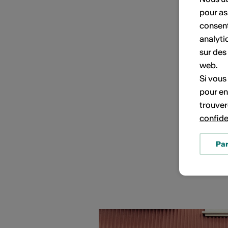
pour as
PORTRAITS D'ARTISTES
consent
analyti
sur des
web.
Si vous
pour en
trouver
confide
Pa