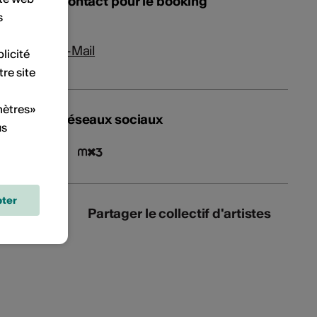
Contact pour le booking
s
E-Mail
licité
tre site
mètres»
Réseaux sociaux
us
ter
Partager le collectif d'artistes