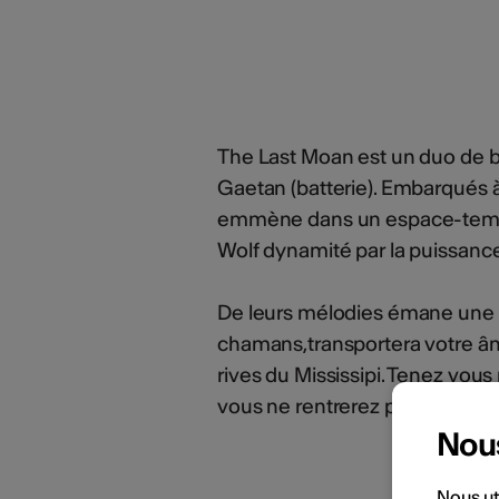
The Last Moan est un duo de bl
Gaetan (batterie). Embarqués 
emmène dans un espace-temps p
Wolf dynamité par la puissance 
De leurs mélodies émane une f
chamans,transportera votre â
rives du Mississipi. Tenez vous
vous ne rentrerez pas indemn
Nou
Nous ut