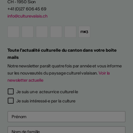
CH - 1950 Sion
+41 (0)27 606 45 69
info@culturevalais.ch
Toute l'actualité culturelle du canton dans votre boîte
mails
Notre newsletter paraît quatre fois par année et vous informe
sur les nouveautés du paysage culturel valaisan.
Voir la
newsletter actuelle
TS D'ARTISTES
Je suis un·e acteur·rice culturel·le
Je suis intéressé·e par la culture