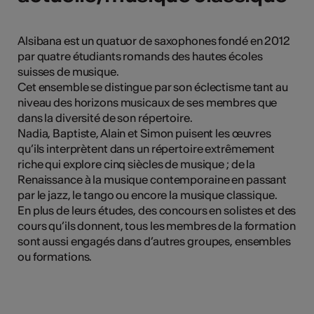
tiques
s
Alsibana est un quatuor de saxophones fondé en 2012
par quatre étudiants romands des hautes écoles
suisses de musique.
Cet ensemble se distingue par son éclectisme tant au
niveau des horizons musicaux de ses membres que
dans la diversité de son répertoire.
Nadia, Baptiste, Alain et Simon puisent les œuvres
qu’ils interprètent dans un répertoire extrêmement
riche qui explore cinq siècles de musique ; de la
Renaissance à la musique contemporaine en passant
par le jazz, le tango ou encore la musique classique.
En plus de leurs études, des concours en solistes et des
cours qu’ils donnent, tous les membres de la formation
sont aussi engagés dans d’autres groupes, ensembles
ou formations.