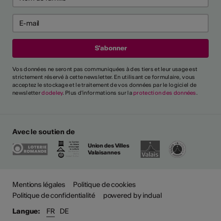
Vos données ne seront pas communiquées à des tiers et leur usage est
strictement réservé à cette newsletter. En utilisant ce formulaire, vous
acceptez le stockage et le traitement de vos données par le logiciel de
newsletter
dodeley
. Plus d'informations sur la
protection des données
.
Avec le soutien de
Union des Villes
Valaisannes
Plus
Mentions légales
Politique de cookies
Politique de confidentialité
powered by indual
Langue:
FR
DE