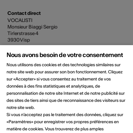
Contact direct
VOCALISTI
Monsieur Biaggi Sergio
Tirlerstrasse 4
3930 Visp
Mobile +41 (0)79 405 31 62
Nous avons besoin de votre consentement
E-Mail
Site Internet
Nous utilisons des cookies et des technologies similaires sur
notre site web pour assurer son bon fonctionnement. Cliquez
sur «Accepter» si vous consentez au traitement de vos
données à des fins statistiques et analytiques, de
personnalisation de notre site Internet et de notre publicité sur
Contact pour le booking
des sites de tiers ainsi que de reconnaissance des visiteurs sur
Sergio Biaggi
notre site web.
Tirlerstrasse 4
Si vous n’acceptez pas le traitement des données, cliquez sur
3930 Visp
«Paramètres» pour enregistrer vos propres préférences en
Téléphone +49 (0)79 405 31 62
matière de cookies. Vous trouverez de plus amples