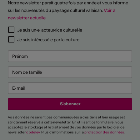
Notre newsletter paraît quatre fois par année et vous informe
sur les nouveautés du paysage culturel valaisan.
Voir la
newsletter actuelle
TS D'ARTISTES
Je suis un·e acteur·rice culturel·le
Je suis intéressé·e par la culture
Vos données ne seront pas communiquées à des tiers et leur usage est
strictement réservé à cette newsletter. En utilisant ce formulaire, vous
acceptez le stockage et le traitement de vos données par le logiciel de
newsletter
dodeley
. Plus d'informations sur la
protection des données
.