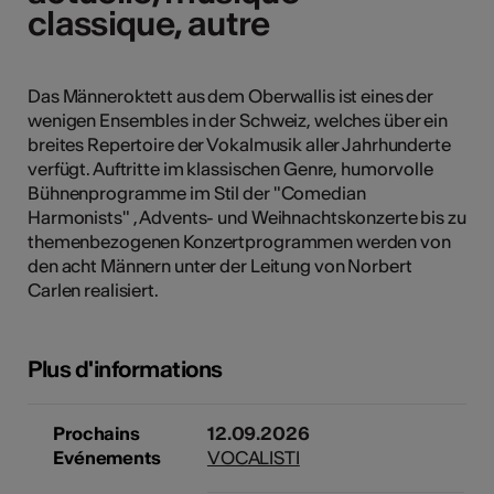
classique, autre
classique, autre
tiques
s
Das Männeroktett aus dem Oberwallis ist eines der
wenigen Ensembles in der Schweiz, welches über ein
breites Repertoire der Vokalmusik aller Jahrhunderte
verfügt. Auftritte im klassischen Genre, humorvolle
Bühnenprogramme im Stil der "Comedian
Harmonists" , Advents- und Weihnachtskonzerte bis zu
themenbezogenen Konzertprogrammen werden von
den acht Männern unter der Leitung von Norbert
Carlen realisiert.
Plus d'informations
Prochains
12.09.2026
Evénements
VOCALISTI