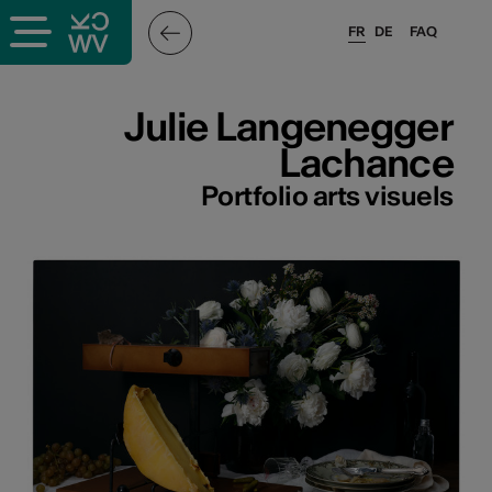
FR
DE
FAQ
ieux culturels
Julie Langenegger
Lachance
stes pros
Portfolio arts visuels
sateurs
r
e·s
s
hnique