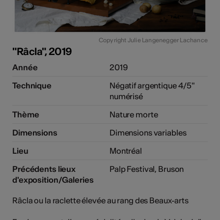
tiques
els
Copyright Julie Langenegger Lachance
"Râcla", 2019
Année
2019
Technique
Négatif argentique 4/5"
numérisé
Thème
Nature morte
Dimensions
Dimensions variables
Lieu
Montréal
Précédents lieux
Palp Festival, Bruson
d'exposition/Galeries
Râcla ou la raclette élevée au rang des Beaux-arts