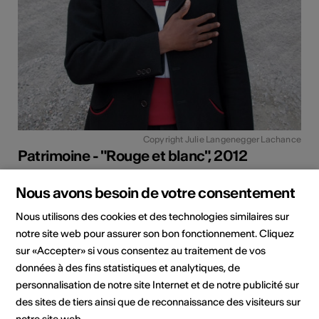
Copyright Julie Langenegger Lachance
Patrimoine - "Rouge et blanc", 2012
Année
2012
Nous avons besoin de votre consentement
Technique
Capture numérique
Nous utilisons des cookies et des technologies similaires sur
Thème
Enquête photographique
notre site web pour assurer son bon fonctionnement. Cliquez
sur «Accepter» si vous consentez au traitement de vos
Dimensions
Dimensions variables
données à des fins statistiques et analytiques, de
Lieu
Martigny
personnalisation de notre site Internet et de notre publicité sur
des sites de tiers ainsi que de reconnaissance des visiteurs sur
Précédents lieux
Galerie du Théâtre du