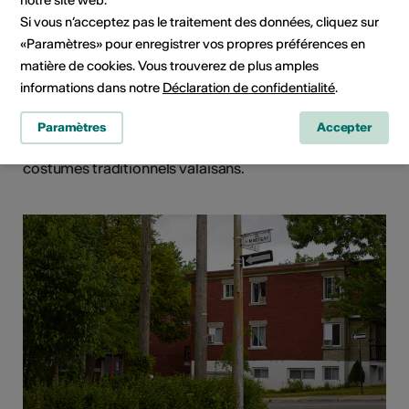
notre site web.
d'exposition/Galeries
Crochetan
Si vous n’acceptez pas le traitement des données, cliquez sur
«Paramètres» pour enregistrer vos propres préférences en
Considérant que l'habillement n'est pas le simple reflet
matière de cookies. Vous trouverez de plus amples
d'une personne, Julie Langenegger Lachance joue
avec l'incertitude que suscite l'apparence. Ces divers
informations dans notre
Déclaration de confidentialité
.
portraits se muent en une recherche sur l'identité,
l'appartenance, le territoire et le patrimoine,
Paramètres
Accepter
représentant ici cinq joueurs du FC Sion, vêtus de
costumes traditionnels valaisans.