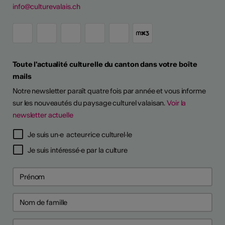
info@culturevalais.ch
Toute l'actualité culturelle du canton dans votre boîte
mails
Notre newsletter paraît quatre fois par année et vous informe
sur les nouveautés du paysage culturel valaisan.
Voir la
newsletter actuelle
TS D'ARTISTES
Je suis un·e acteur·rice culturel·le
Je suis intéressé·e par la culture