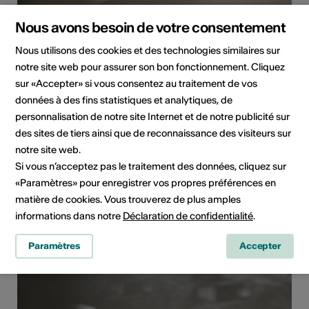
Nous avons besoin de votre consentement
Nous utilisons des cookies et des technologies similaires sur
Grand Chavalard II, 2019
notre site web pour assurer son bon fonctionnement. Cliquez
Année
2019
sur «Accepter» si vous consentez au traitement de vos
données à des fins statistiques et analytiques, de
Technique
Sténopé, tirage unique sur
personnalisation de notre site Internet et de notre publicité sur
papier photosensible
des sites de tiers ainsi que de reconnaissance des visiteurs sur
Thème
Paysage
notre site web.
Si vous n’acceptez pas le traitement des données, cliquez sur
Dimensions
19×23,5 cm
«Paramètres» pour enregistrer vos propres préférences en
Lieu
Col du Demècre, 2361m
matière de cookies. Vous trouverez de plus amples
informations dans notre
Déclaration de confidentialité
.
Tirage réalisé avec l'installation «Paysage Clos».
Paramètres
Accepter