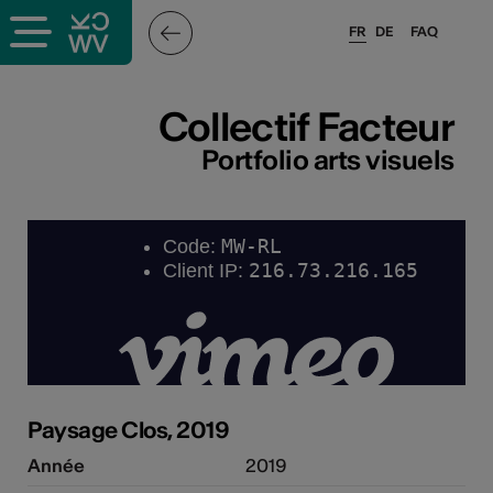
FR
DE
FAQ
ieux culturels
Collectif Facteur
stes pros
Portfolio arts visuels
sateurs
r
e·s
s
Paysage Clos, 2019
Année
2019
hnique