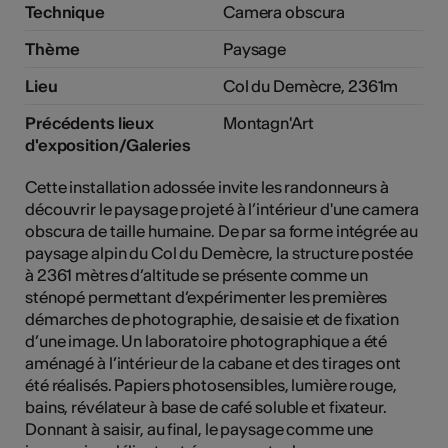
Technique
Camera obscura
tiques
Thème
Paysage
els
Lieu
Col du Demècre, 2361m
Précédents lieux
Montagn'Art
d'exposition/Galeries
Cette installation adossée invite les randonneurs à
découvrir le paysage projeté à l’intérieur d'une camera
obscura de taille humaine. De par sa forme intégrée au
paysage alpin du Col du Demècre, la structure postée
à 2361 mètres d’altitude se présente comme un
sténopé permettant d’expérimenter les premières
démarches de photographie, de saisie et de fixation
d’une image. Un laboratoire photographique a été
aménagé à l’intérieur de la cabane et des tirages ont
été réalisés. Papiers photosensibles, lumière rouge,
bains, révélateur à base de café soluble et fixateur.
Donnant à saisir, au final, le paysage comme une