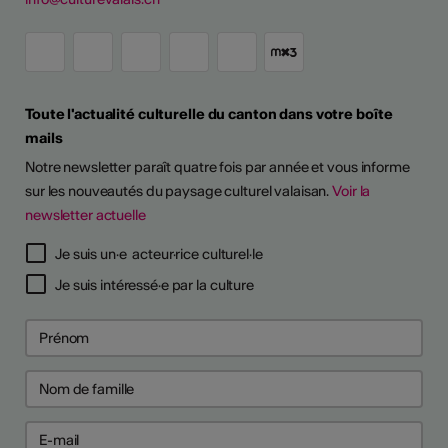
Toute l'actualité culturelle du canton dans votre boîte
mails
Notre newsletter paraît quatre fois par année et vous informe
sur les nouveautés du paysage culturel valaisan.
Voir la
newsletter actuelle
TS D'ARTISTES
Je suis un·e acteur·rice culturel·le
Je suis intéressé·e par la culture