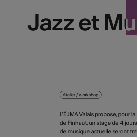
Jazz et Mu
Jazz et Mu
Atelier / workshop
L'ÉJMA Valais propose, pour l
de Finhaut, un stage de 4 jour
de musique actuelle seront tra