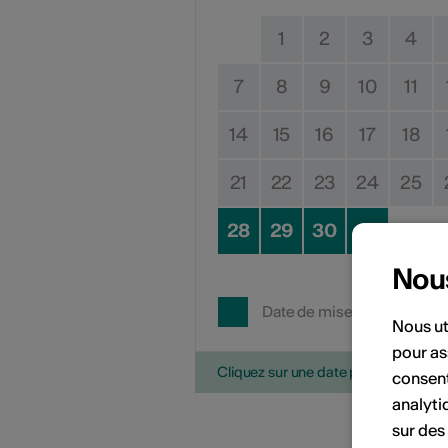
1
2
3
4
7
8
9
10
11
14
15
16
17
18
21
22
23
24
25
28
29
30
31
Nou
Date de mise en œuvre
Nous ut
pour as
Cliquez sur une date pour ajouter l'é
consent
analyti
sur des