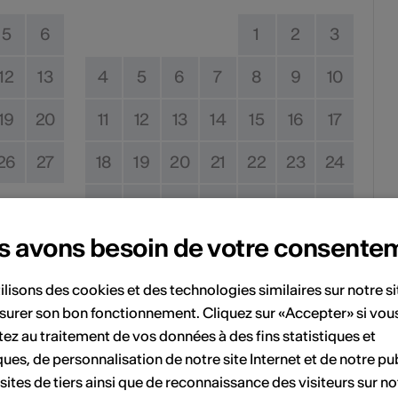
5
6
1
2
3
12
13
4
5
6
7
8
9
10
19
20
11
12
13
14
15
16
17
26
27
18
19
20
21
22
23
24
25
26
27
28
29
30
31
s avons besoin de votre consente
Pas de date de mise en œuvre
ilisons des cookies et des technologies similaires sur notre s
surer son bon fonctionnement. Cliquez sur «Accepter» si vou
vénement à votre calendrier.
ez au traitement de vos données à des fins statistiques et
ques, de personnalisation de notre site Internet et de notre pub
 sites de tiers ainsi que de reconnaissance des visiteurs sur no