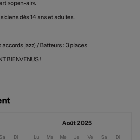
ert «open-air».
iciens dès 14 ans et adultes.
s accords jazz) / Batteurs : 3 places
T BIENVENUS !
ent
Août 2025
Sa
Di
Lu
Ma
Me
Je
Ve
Sa
Di