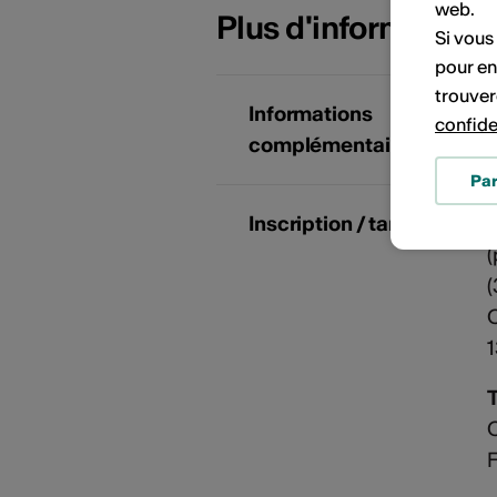
web.
Plus d'information
Si vous
pour en
trouver
Informations
confide
complémentaires
Pa
Inscription / tarifs
(
(
C
1
T
C
F