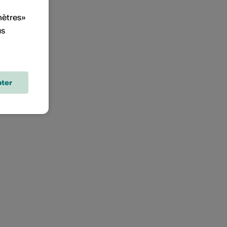
mètres»
us
ter