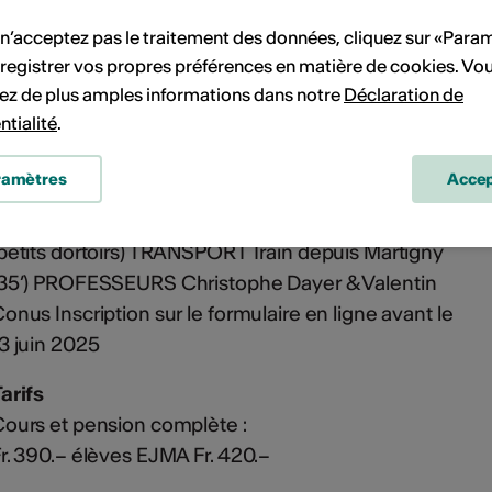
s
 n’acceptez pas le traitement des données, cliquez sur «Para
registrer vos propres préférences en matière de cookies. Vo
ez de plus amples informations dans notre
Déclaration de
Flyer stage 2025
ntialité
.
ramètres
Accep
LOGEMENT ET REPAS Colonie Vaticamp à Finhaut
petits dortoirs) TRANSPORT Train depuis Martigny
35’) PROFESSEURS Christophe Dayer & Valentin
onus Inscription sur le formulaire en ligne avant le
3 juin 2025
arifs
ours et pension complète :
r. 390.– élèves EJMA Fr. 420.–