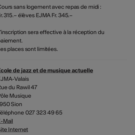
ours sans logement avec repas de midi :
r. 315.– élèves EJMA Fr. 345.–
’inscription sera effective à la réception du
paiement.
es places sont limitées.
cole de jazz et de musique actuelle
ÉJMA-Valais
ue du Rawil 47
Pôle Musique
1950 Sion
Téléphone 027 323 49 65
-Mail
ite Internet