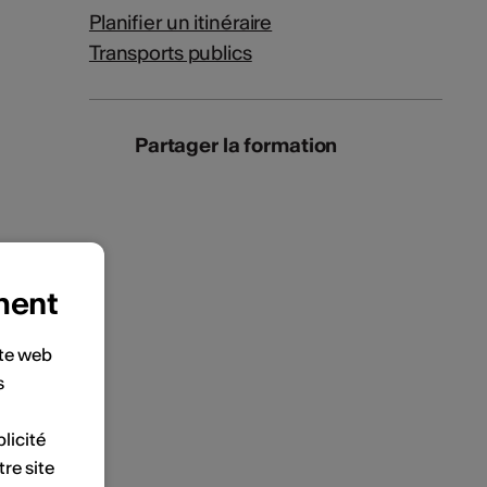
Planifier un itinéraire
Transports publics
Partager la formation
ment
ite web
s
licité
tre site