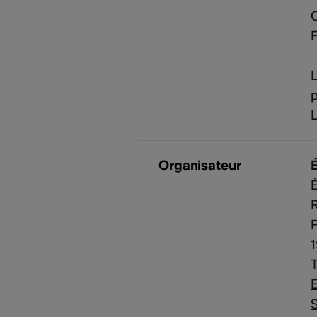
C
F
L
L
Organisateur
É
R
E
S