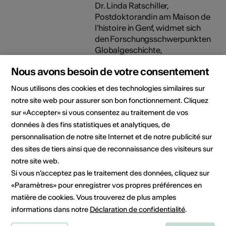
Dr. Linda Ratschiller,
Postdoktorandin am Maison de
l'histoire in Genf, widmet sich
den Forschungsschwerpunkten
Globalgeschichte,
Kolonialismus und christliche
Nous avons besoin de votre consentement
Missionen sowie
Wissenschafts- und
Nous utilisons des cookies et des technologies similaires sur
Medizingeschichte seit 1800.
notre site web pour assurer son bon fonctionnement. Cliquez
Gemeinsam mit Barbara Miller
sur «Accepter» si vous consentez au traitement de vos
und Simone Rees ist sie
données à des fins statistiques et analytiques, de
Mitgründerin der
personnalisation de notre site Internet et de notre publicité sur
Website www.colonial-local.ch
des sites de tiers ainsi que de reconnaissance des visiteurs sur
und im Rahmen des
Weiterbildungskurses werden
notre site web.
sie sowohl den theoretischen
Si vous n’acceptez pas le traitement des données, cliquez sur
als auch den praktischen Teil
«Paramètres» pour enregistrer vos propres préférences en
betreuen.
matière de cookies. Vous trouverez de plus amples
informations dans notre
Déclaration de confidentialité
.
Inscription /
Frist: 27. Oktober 2025