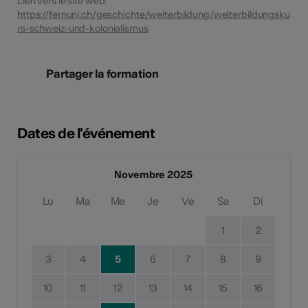
Lien vers le site web:
https://fernuni.ch/geschichte/weiterbildung/weiterbildungsku
rs-schweiz-und-kolonialismus
Partager la formation
Dates de l'événement
Novembre 2025
Lu
Ma
Me
Je
Ve
Sa
Di
1
2
3
4
5
6
7
8
9
10
11
12
13
14
15
16