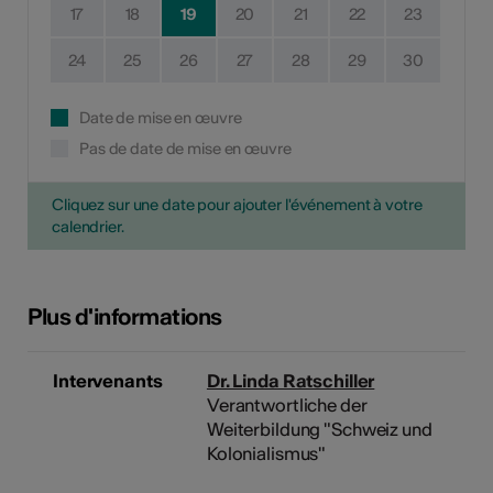
17
18
19
20
21
22
23
24
25
26
27
28
29
30
Date de mise en œuvre
Pas de date de mise en œuvre
Cliquez sur une date pour ajouter l'événement à votre
calendrier.
Plus d'informations
Intervenants
Dr. Linda Ratschiller
Verantwortliche der
Weiterbildung "Schweiz und
Kolonialismus"