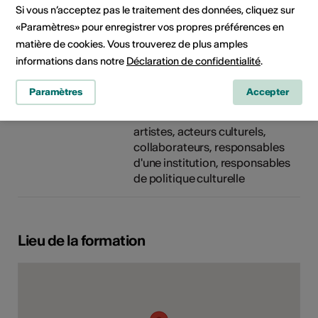
Site Internet
Si vous n’acceptez pas le traitement des données, cliquez sur
«Paramètres» pour enregistrer vos propres préférences en
matière de cookies. Vous trouverez de plus amples
informations dans notre
Déclaration de confidentialité
.
Rubriques
Type de formation
culturelles
Autre
Paramètres
Accepter
Public cible
artistes, acteurs culturels,
collaborateurs, responsables
d'une institution, responsables
de politique culturelle
Lieu de la formation