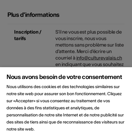
Plus d'informations
Inscription /
S'il ne vous est plus possible de
tarifs
vous inscrire, nous vous
mettons sans problème sur liste
d'attente. Merci d'écrire un
courriel à
info@culturevalais.ch
en indiquant que vous souhaitez
participer à la formation.
Nous avons besoin de votre consentement
Tarifs
La participation est gratuite.
Nous utilisons des cookies et des technologies similaires sur
notre site web pour assurer son bon fonctionnement. Cliquez
sur «Accepter» si vous consentez au traitement de vos
Organisateur
Culture Valais
données à des fins statistiques et analytiques, de
Rue de Lausanne 45
1950 Sion
personnalisation de notre site Internet et de notre publicité sur
Téléphone +41 27 606 45 69
des sites de tiers ainsi que de reconnaissance des visiteurs sur
E-Mail
notre site web.