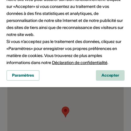
E-Mail
sur «Accepter» si vous consentez au traitement de vos
Site Internet
données à des fins statistiques et analytiques, de
personnalisation de notre site Internet et de notre publicité sur
Rubriques
Type de formation
des sites de tiers ainsi que de reconnaissance des visiteurs sur
culturelles
Cours
notre site web.
Si vous n’acceptez pas le traitement des données, cliquez sur
Public cible
«Paramètres» pour enregistrer vos propres préférences en
toute personne intéressée
matière de cookies. Vous trouverez de plus amples
informations dans notre
Déclaration de confidentialité
.
Paramètres
Accepter
Lieu de la formation