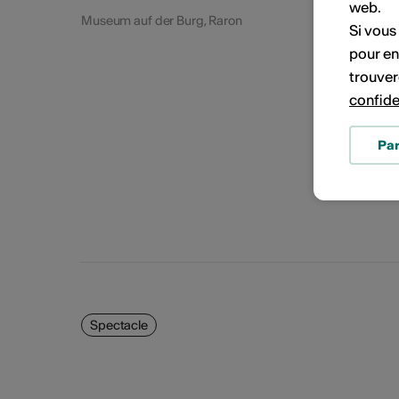
web.
Museum auf der Burg, Raron
Si vous
pour en
trouver
confide
Pa
Spectacle