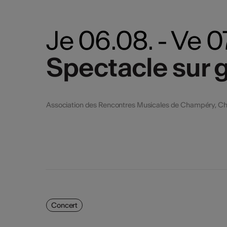
Je 06.08. - Ve 
Spectacle sur g
Spectacle sur g
Association des Rencontres Musicales de Champéry, 
Concert