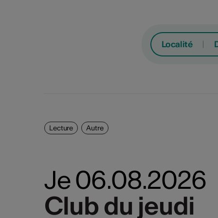
Localité
Lecture
Autre
Spe
Lu
Ma
Je 06.08.2026
Con
Fest
Club du jeudi
Club du jeudi
Film
3
4