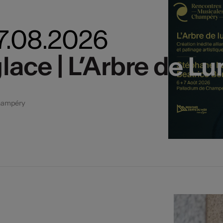
07.08.2026
lace | L’Arbre de L
lace | L’Arbre de L
Champéry