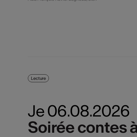
Lecture
Je 06.08.2026
Soirée contes à
Soirée contes à