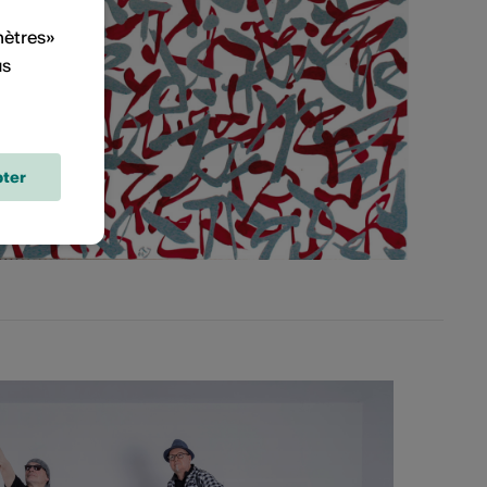
mètres»
us
ter