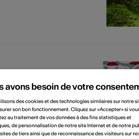
s avons besoin de votre consente
03.10.2026
ilisons des cookies et des technologies similaires sur notre s
Boden einer andere
Boden einer andere
surer son bon fonctionnement. Cliquez sur «Accepter» si vou
ez au traitement de vos données à des fins statistiques et
ques, de personnalisation de notre site Internet et de notre pub
to Jordan
 sites de tiers ainsi que de reconnaissance des visiteurs sur no