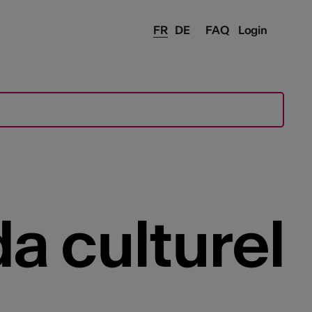
FR
DE
FAQ
Login
a culturel