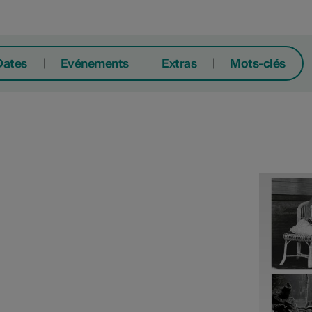
Dates
Evénements
Extras
Mots-clés
Août
2026
Septembre
ctacle
Lecture
Me
Je
Ve
Sa
Di
Lu
Ma
Me
Je
cert
Visite guidée
ival
Conférence
1
2
1
2
3
 / projection
Cours et atelier
5
6
7
8
9
7
8
9
10