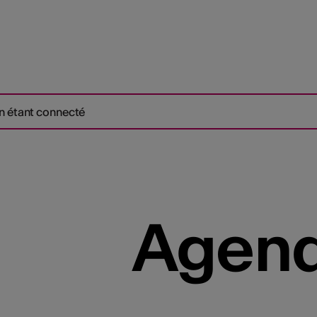
n étant connecté
Agend