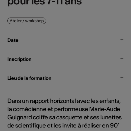
pour les 7-11 ans
pour les 7-11 ans
Atelier / workshop
Date
Inscription
Lieu de la formation
Dans un rapport horizontal avec les enfants,
la comédienne et performeuse Marie-Aude
Guignard coiffe sa casquette et ses lunettes
de scientifique et les invite à réaliser en 90’