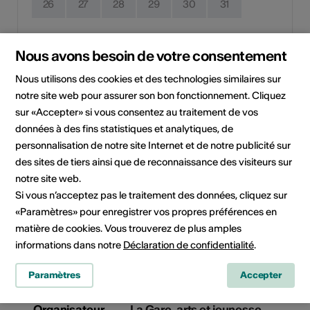
26
27
28
29
30
31
Date de mise en œuvre
Nous avons besoin de votre consentement
Pas de date de mise en œuvre
Nous utilisons des cookies et des technologies similaires sur
Cliquez sur une date pour ajouter l'événement à votre
notre site web pour assurer son bon fonctionnement. Cliquez
calendrier.
sur «Accepter» si vous consentez au traitement de vos
données à des fins statistiques et analytiques, de
personnalisation de notre site Internet et de notre publicité sur
des sites de tiers ainsi que de reconnaissance des visiteurs sur
Plus d'informations
notre site web.
Si vous n’acceptez pas le traitement des données, cliquez sur
Intervenants
Marie-Aude Gignard
«Paramètres» pour enregistrer vos propres préférences en
Bonsoir la Compagnie (CH)
matière de cookies. Vous trouverez de plus amples
informations dans notre
Déclaration de confidentialité
.
Inscription /
Tarifs
tarifs
La participation est gratuite.
Paramètres
Accepter
Organisateur
La Gare, arts et jeunesse