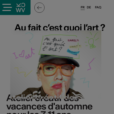
FR
DE
FAQ
Au fait c’est quoi l’art ?
Au fait c’est quoi l’art ?
Atelier créatif des
Atelier créatif des
vacances d'automne
vacances d'automne