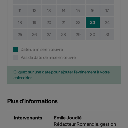
11
12
13
14
15
16
17
18
19
20
21
22
23
24
25
26
27
28
29
30
31
Date de mise en œuvre
Pas de date de mise en œuvre
Cliquez sur une date pour ajouter l'événement à votre
calendrier.
Plus d'informations
Intervenants
Emile Joudié
Rédacteur Romandie, gestion