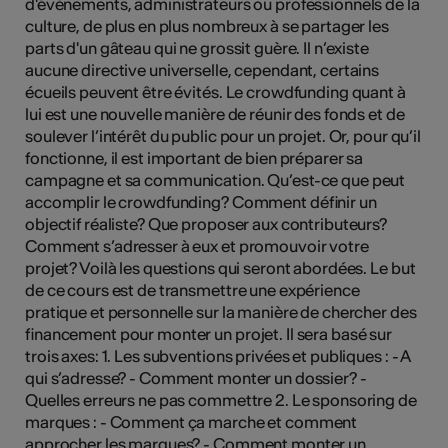
d'événements, administrateurs ou professionnels de la
culture, de plus en plus nombreux à se partager les
parts d'un gâteau qui ne grossit guère. Il n’existe
aucune directive universelle, cependant, certains
écueils peuvent être évités. Le crowdfunding quant à
lui est une nouvelle manière de réunir des fonds et de
soulever l’intérêt du public pour un projet. Or, pour qu’il
fonctionne, il est important de bien préparer sa
campagne et sa communication. Qu’est-ce que peut
accomplir le crowdfunding? Comment définir un
objectif réaliste? Que proposer aux contributeurs?
Comment s’adresser à eux et promouvoir votre
projet? Voilà les questions qui seront abordées. Le but
de ce cours est de transmettre une expérience
pratique et personnelle sur la manière de chercher des
financement pour monter un projet. Il sera basé sur
trois axes: 1. Les subventions privées et publiques : - A
qui s’adresse? - Comment monter un dossier? -
Quelles erreurs ne pas commettre 2. Le sponsoring de
marques : - Comment ça marche et comment
approcher les marques? - Comment monter un