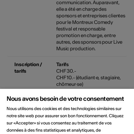
communication. Auparavant,
elle a été en charge des
sponsors et entreprises clientes
pour le Montreux Comedy
festival et responsable
promotion en charge, entre
autres, des sponsors pour Live
Music production.
Inscription /
Tarifs
tarifs
CHF 30.-
CHF 10.- (étudiant·e, stagiaire,
chômeur·se)
Coordonnées bancaires
Nous avons besoin de votre consentement
Le payement du cours peut
s'effectuer uniquement par e-
Nous utilisons des cookies et des technologies similaires sur
banking ou via un bulletin de
notre site web pour assurer son bon fonctionnement. Cliquez
versement au plus tard 48h
sur «Accepter» si vous consentez au traitement de vos
avant la formation.
données à des fins statistiques et analytiques, de