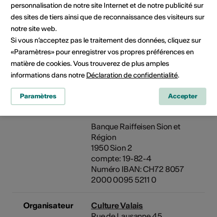
personnalisation de notre site Internet et de notre publicité sur
Merci d'effectuer le payement
des sites de tiers ainsi que de reconnaissance des visiteurs sur
au plus tard deux jours avant la
notre site web.
formation en indiquant bien
Si vous n’acceptez pas le traitement des données, cliquez sur
l'intitulé du cours lors de votre
versement. L'annulation de
«Paramètres» pour enregistrer vos propres préférences en
l'inscription à cette formation
matière de cookies. Vous trouverez de plus amples
est possible 48h avant le début
informations dans notre
Déclaration de confidentialité
.
du cours. En cas d'annulation
sans motif valable, la finance
Paramètres
Accepter
d'inscription sera due.
Banque Raiffeisen Sion et
Région
1950 Sion 2
compte: 19-82-4
Numéro IBAN: CH72 8057
2000 0095 5211 0
Organisateur
Culture Valais
Rue de Lausanne 45