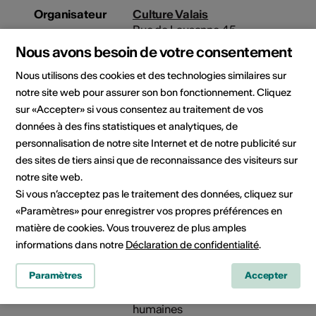
Organisateur
Culture Valais
Rue de Lausanne 45
1950 Sion
Nous avons besoin de votre consentement
Téléphone +41 27 606 45 69
Nous utilisons des cookies et des technologies similaires sur
E-Mail
Site Internet
notre site web pour assurer son bon fonctionnement. Cliquez
sur «Accepter» si vous consentez au traitement de vos
données à des fins statistiques et analytiques, de
personnalisation de notre site Internet et de notre publicité sur
Rubriques
Type de formation
des sites de tiers ainsi que de reconnaissance des visiteurs sur
culturelles
Séance d'information
notre site web.
Si vous n’acceptez pas le traitement des données, cliquez sur
Public cible
«Paramètres» pour enregistrer vos propres préférences en
artistes, acteurs culturels,
matière de cookies. Vous trouverez de plus amples
collaborateurs, responsables
informations dans notre
Déclaration de confidentialité
.
d'une institution, responsables
de politique culturelle, toute
Paramètres
Accepter
personne intéressée,
professionnels des sciences
humaines