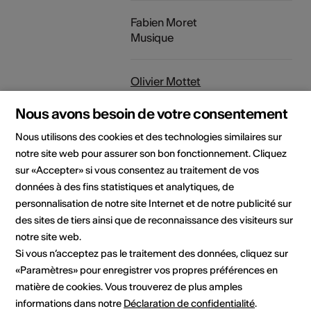
Fabien Moret
Musique
Olivier Mottet
Textes
Nous avons besoin de votre consentement
Nous utilisons des cookies et des technologies similaires sur
Raphaël Weber
notre site web pour assurer son bon fonctionnement. Cliquez
Musique
sur «Accepter» si vous consentez au traitement de vos
données à des fins statistiques et analytiques, de
Organisateur
Théâtre du Dé
personnalisation de notre site Internet et de notre publicité sur
Espace de création et d'accueil
des sites de tiers ainsi que de reconnaissance des visiteurs sur
Rue principale 39
notre site web.
1902 Evionnaz
E-Mail
Si vous n’acceptez pas le traitement des données, cliquez sur
Site Internet
«Paramètres» pour enregistrer vos propres préférences en
matière de cookies. Vous trouverez de plus amples
informations dans notre
Déclaration de confidentialité
.
Domaine
Type d'événement