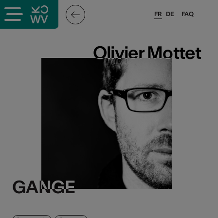
FR
DE
FAQ
Olivier Mottet
Olivier Mottet
GANGE
GANGE