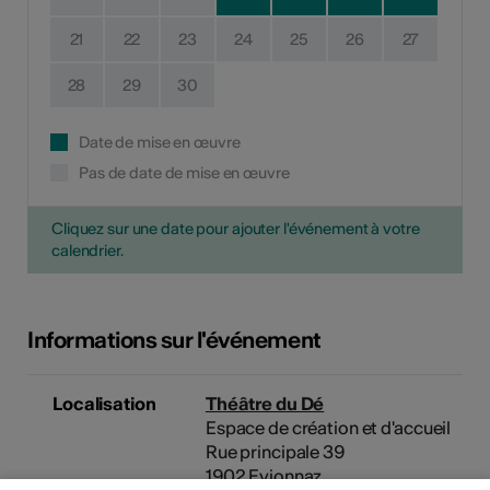
21
22
23
24
25
26
27
28
29
30
Date de mise en œuvre
Pas de date de mise en œuvre
Cliquez sur une date pour ajouter l'événement à votre
calendrier.
Informations sur l'événement
Localisation
Théâtre du Dé
Espace de création et d'accueil
Rue principale 39
1902 Evionnaz