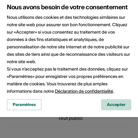
Nous avons besoin de votre consentement
Horaires
Selon les spectacles
Nous utilisons des cookies et des technologies similaires sur
d'ouverture de
notre site web pour assurer son bon fonctionnement. Cliquez
l'infrastructure
sur «Accepter» si vous consentez au traitement de vos
données à des fins statistiques et analytiques, de
Organisateur
Théâtre du Dé
personnalisation de notre site Internet et de notre publicité sur
Espace de création et d'accueil
des sites de tiers ainsi que de reconnaissance des visiteurs sur
Rue principale 39
notre site web.
1902 Evionnaz
Si vous n’acceptez pas le traitement des données, cliquez sur
E-Mail
Site Internet
«Paramètres» pour enregistrer vos propres préférences en
matière de cookies. Vous trouverez de plus amples
informations dans notre
Déclaration de confidentialité
.
Domaine
Type d'événement
Spectacle
Paramètres
Accepter
Classe d'âge
Tout public