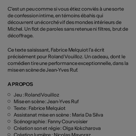
C’est un peu comme si vous étiez conviés à une sorte
de confession intime, en témoins ébahis qui
découvrent un écorché vif des mondes intérieurs de
Michel. Un flot de paroles sans retenue ni filtres, brut de
décoffrage.
Ce texte saisissant, Fabrice Melquiot l’a écrit
précisément pour Roland Vouilloz. Un cadeau, dont le
comédien tire une performance exceptionnelle, dans la
mise en scène de Jean-Yves Ruf.
A PROPOS
Jeu : Roland Vouilloz
Mise en scène : Jean-Yves Ruf
Texte : Fabrice Melquiot
Assistanat mise en scène : Maria Da Silva
Scénographie : Fanny Courvoisier
Création son et régie : Olga Kokcharova
Création lumière : Nicolas Mayoraz