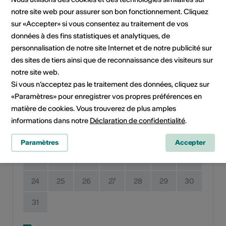
notre site web pour assurer son bon fonctionnement. Cliquez
Dates de l'événement
sur «Accepter» si vous consentez au traitement de vos
données à des fins statistiques et analytiques, de
personnalisation de notre site Internet et de notre publicité sur
Juillet 2023
des sites de tiers ainsi que de reconnaissance des visiteurs sur
notre site web.
Lu
Ma
Me
Je
Ve
Sa
Di
Si vous n’acceptez pas le traitement des données, cliquez sur
«Paramètres» pour enregistrer vos propres préférences en
1
2
matière de cookies. Vous trouverez de plus amples
3
4
5
6
7
8
9
informations dans notre
Déclaration de confidentialité
.
10
11
12
13
14
15
16
Paramètres
Accepter
17
18
19
20
21
22
23
24
25
26
27
28
29
30
31