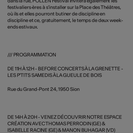
dans la rue, POLLEN Festival invitera également les
festivaliers·ères à s'installer sur la Place des Théâtres,
où ils et elles pourront butiner de discipline en
discipline et ce, gratuitement, le temps de deux week-
ends estivaux.
/// PROGRAMMATION
DE 11H À 12H - BEFORE CONCERTS À LA GRENETTE -
LES P'TITS SAMEDIS À LA GUEULE DE BOIS
Rue du Grand-Pont 24, 1950 Sion
DE 14H À 20H - VENEZ DÉCOUVRIR NOTRE ESPACE
CRÉATION AVEC THOMAS PERRODIN (GE) &
ISABELLE RACINE (GE) & MANON BUHAGAR (VD)