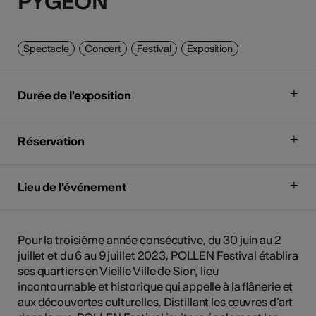
PYGEON
PYGEON
Spectacle
Concert
Festival
Exposition
Durée de l'exposition
Réservation
Lieu de l'événement
Pour la troisième année consécutive, du 30 juin au 2
juillet et du 6 au 9 juillet 2023, POLLEN Festival établira
ses quartiers en Vieille Ville de Sion, lieu
incontournable et historique qui appelle à la flânerie et
aux découvertes culturelles. Distillant les œuvres d’art