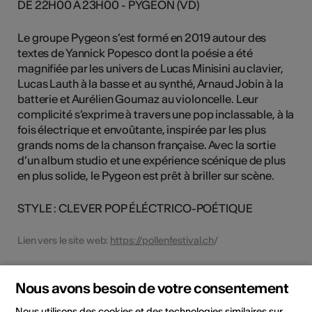
DE 22H00 À 23H00 - PYGEON (VD)
Le groupe Pygeon s’est formé en 2019 autour des
textes de Yannick Popesco dont la poésie a été
magnifiée par les univers de Lucas Minisini au clavier,
Lucas Lauth à la basse et au synthé, Arnaud Jobin à la
batterie et Aurélien Goumaz au violoncelle. Leur
complicité s’exprime à travers une pop inclassable, à la
fois électrique et envoûtante, inspirée par les plus
grands noms de la chanson française. Avec la sortie
d’un album studio et une expérience scénique de plus
en plus solide, le Pygeon est prêt à briller sur scène.
STYLE : CLEVER POP ÉLÉCTRICO-POÉTIQUE
Lien vers le site web:
https://pollenfestival.ch
/
Nous avons besoin de votre consentement
Partager l'événement
Nous utilisons des cookies et des technologies similaires sur