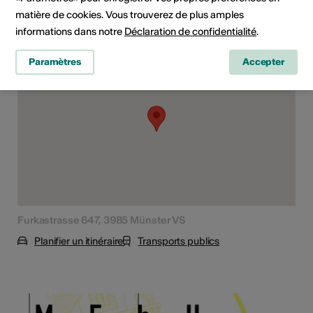
matière de cookies. Vous trouverez de plus amples
informations dans notre
Déclaration de confidentialité
.
Lieu de l'événement
Paramètres
Accepter
Furkastrasse 647, 3985 Münster VS
Planifier un itinéraire
Transports publics