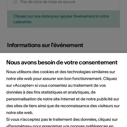
Pas de date de mise en œuvre
Cliquez sur une date pour ajouter l'événement à votre
calendrier.
Informations sur l'événement
Nous avons besoin de votre consentement
Localisation
MEbU (Münster Earport)
Furkastrasse 647
Nous utilisons des cookies et des technologies similaires sur
3985 Münster VS
notre site web pour assurer son bon fonctionnement. Cliquez
sur «Accepter» si vous consentez au traitement de vos
Organisateur
UMS'nJIP
données à des fins statistiques et analytiques, de
Monsieur Hagen Javier
personnalisation de notre site Internet et de notre publicité sur
des sites de tiers ainsi que de reconnaissance des visiteurs sur
Domaine
Type d'événement
notre site web.
Concert
Si vous n’acceptez pas le traitement des données, cliquez sur
«Paramètres» pour enregistrer vos propres préférences en