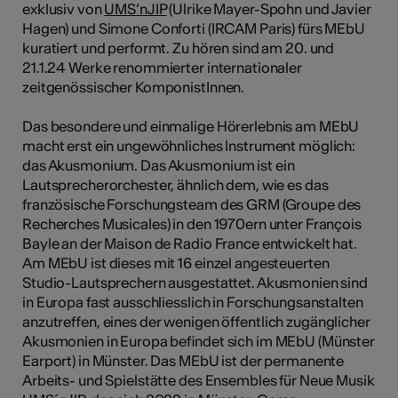
exklusiv von
UMS’nJIP
(Ulrike Mayer-Spohn und Javier
Hagen) und Simone Conforti (IRCAM Paris) fürs MEbU
kuratiert und performt. Zu hören sind am 20. und
21.1.24 Werke renommierter internationaler
zeitgenössischer KomponistInnen.
Das besondere und einmalige Hörerlebnis am MEbU
macht erst ein ungewöhnliches Instrument möglich:
das Akusmonium. Das Akusmonium ist ein
Lautsprecherorchester, ähnlich dem, wie es das
französische Forschungsteam des GRM (Groupe des
Recherches Musicales) in den 1970ern unter François
Bayle an der Maison de Radio France entwickelt hat.
Am MEbU ist dieses mit 16 einzel angesteuerten
Studio-Lautsprechern ausgestattet. Akusmonien sind
in Europa fast ausschliesslich in Forschungsanstalten
anzutreffen, eines der wenigen öffentlich zugänglicher
Akusmonien in Europa befindet sich im MEbU (Münster
Earport) in Münster. Das MEbU ist der permanente
Arbeits- und Spielstätte des Ensembles für Neue Musik