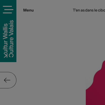
Menu
T'en as dans le cib