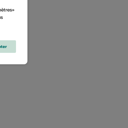
mètres»
us
ter