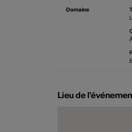
Domaine
À
P
E
Lieu de l'événemen