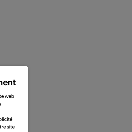
ment
ite web
s
licité
tre site