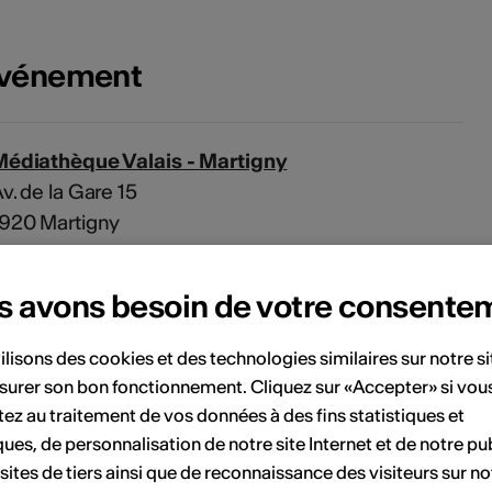
'événement
Médiathèque Valais - Martigny
v. de la Gare 15
1920 Martigny
s avons besoin de votre consente
undi - samedi, 13h - 18h
eudi, 10h - 18h
ilisons des cookies et des technologies similaires sur notre s
surer son bon fonctionnement. Cliquez sur «Accepter» si vou
Fermé le dimanche
ez au traitement de vos données à des fins statistiques et
ques, de personnalisation de notre site Internet et de notre pub
Accessible en fauteuil
 sites de tiers ainsi que de reconnaissance des visiteurs sur no
roulant