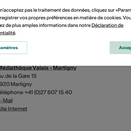
Toilettes partiellement
 n’acceptez pas le traitement des données, cliquez sur «Para
accessibles en fauteuil
registrer vos propres préférences en matière de cookies. Vo
roulant
ez de plus amples informations dans notre
Déclaration de
Place de parc
partiellement accessible
ntialité
.
en fauteuil roulant
étails sur l'accessibilité architecturale
ramètres
Accep
Médiathèque Valais - Martigny
v. de la Gare 15
1920 Martigny
éléphone +41 (0)27 607 15 40
-Mail
ite Internet