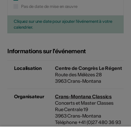
Pas de date de mise en œuvre
Cliquez sur une date pour ajouter l'événement à votre
calendrier.
Informations sur l'événement
Localisation
Centre de Congrès Le Régent
Route des Mélèzes 28
3963 Crans-Montana
Organisateur
Crans-Montana Classics
Concerts et Master Classes
Rue Centrale 19
3963 Crans-Montana
Téléphone +41 (0)27 480 36 93
E-Mail