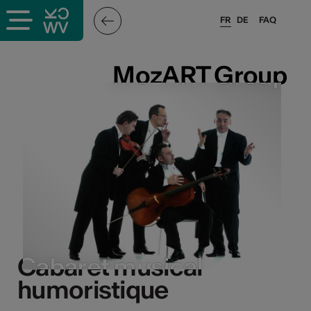
FR
DE
FAQ
MozART Group
MozART Group
Cabaret musical
Cabaret musical
humoristique
humoristique