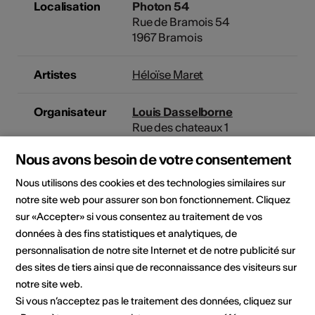
Localisation
Photon 54
Rue de Bramois 54
1967 Bramois
Artistes
Héloïse Maret
Organisateur
Louis Dasselborne
Rue des chateaux 1
1950 Sion
Nous avons besoin de votre consentement
Mobile 0041 (0) 79 375 31 33
E-Mail
Nous utilisons des cookies et des technologies similaires sur
Site Internet
notre site web pour assurer son bon fonctionnement. Cliquez
sur «Accepter» si vous consentez au traitement de vos
données à des fins statistiques et analytiques, de
Domaine
Type d'événement
personnalisation de notre site Internet et de notre publicité sur
Exposition
des sites de tiers ainsi que de reconnaissance des visiteurs sur
notre site web.
Classe d'âge
Si vous n’acceptez pas le traitement des données, cliquez sur
Tout public