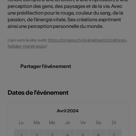
perception des gens, des paysages et de la vie. Avec
une prédilection pour le rouge, couleur du sang, de la
passion, de l’énergie vitale. Ses créations expriment
ainsi une perception personnelle du monde.
Lien vers le site web:
https://omaire.ch/évènement/cicatrices-
heloise-maret-expo
/
Partager l'événement
Dates de l'événement
Avril 2024
Lu
Ma
Me
Je
Ve
Sa
Di
1
2
3
4
5
6
7