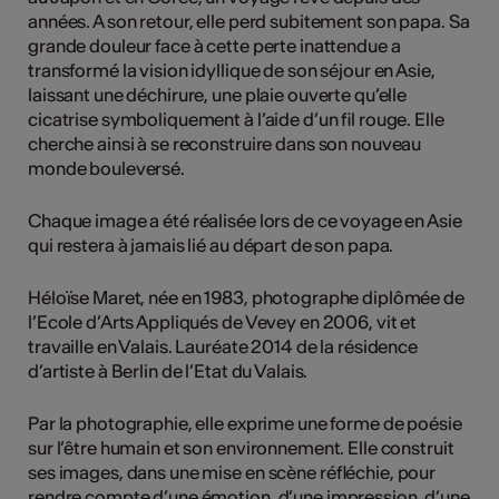
années. A son retour, elle perd subitement son papa. Sa
grande douleur face à cette perte inattendue a
transformé la vision idyllique de son séjour en Asie,
laissant une déchirure, une plaie ouverte qu’elle
cicatrise symboliquement à l’aide d’un fil rouge. Elle
cherche ainsi à se reconstruire dans son nouveau
monde bouleversé.
Chaque image a été réalisée lors de ce voyage en Asie
qui restera à jamais lié au départ de son papa.
Héloïse Maret, née en 1983, photographe diplômée de
l’Ecole d’Arts Appliqués de Vevey en 2006, vit et
travaille en Valais. Lauréate 2014 de la résidence
d’artiste à Berlin de l’Etat du Valais.
Par la photographie, elle exprime une forme de poésie
sur l’être humain et son environnement. Elle construit
ses images, dans une mise en scène réfléchie, pour
rendre compte d’une émotion, d’une impression, d’une