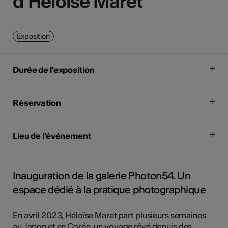
d'Héloïse Maret
d'Héloïse Maret
Exposition
Durée de l'exposition
Réservation
Lieu de l'événement
Inauguration de la galerie Photon54. Un
espace dédié à la pratique photographique
En avril 2023, Héloïse Maret part plusieurs semaines
au Japon et en Corée, un voyage rêvé depuis des