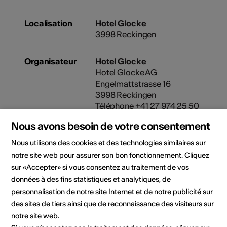
Localisation
Hotel Glocke
3998 Reckingen
Organisateur
Hotel Glocke
Hotel Glocke AG
Engelmattstrasse 16
3998 Reckingen
Téléphone +41 27 974 25 50
E-Mail
Nous avons besoin de votre consentement
Site Internet
Nous utilisons des cookies et des technologies similaires sur
notre site web pour assurer son bon fonctionnement. Cliquez
sur «Accepter» si vous consentez au traitement de vos
Domaine
Type d'événement
données à des fins statistiques et analytiques, de
Concert
personnalisation de notre site Internet et de notre publicité sur
des sites de tiers ainsi que de reconnaissance des visiteurs sur
notre site web.
Lieu de l'événement