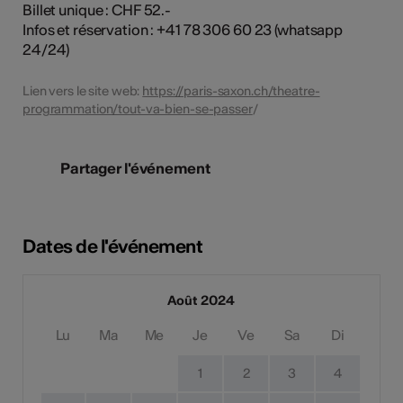
Billet unique : CHF 52.-
Infos et réservation : +41 78 306 60 23 (whatsapp
24/24)
Lien vers le site web:
https://paris-saxon.ch/theatre-
programmation/tout-va-bien-se-passer
/
Partager l'événement
Dates de l'événement
Août 2024
Lu
Ma
Me
Je
Ve
Sa
Di
1
2
3
4