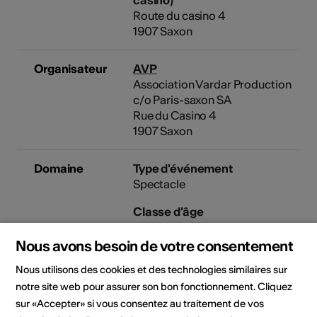
Route du casino 4
1907 Saxon
Organisateur
AVP
Association Vardar Production
c/o Paris-saxon SA
Rue du Casino 4
1907 Saxon
Domaine
Type d'événement
Spectacle
Classe d'âge
Tout public
Nous avons besoin de votre consentement
Public cible
Enfant
Nous utilisons des cookies et des technologies similaires sur
notre site web pour assurer son bon fonctionnement. Cliquez
sur «Accepter» si vous consentez au traitement de vos