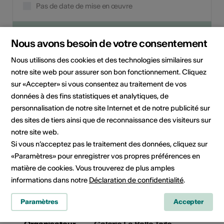
Pas de date de mise en œuvre
Cliquez sur une date pour ajouter l'événement à votre
calendrier.
Nous avons besoin de votre consentement
Nous utilisons des cookies et des technologies similaires sur
notre site web pour assurer son bon fonctionnement. Cliquez
Informations sur l'événement
sur «Accepter» si vous consentez au traitement de vos
données à des fins statistiques et analytiques, de
personnalisation de notre site Internet et de notre publicité sur
Informations
PDF
des sites de tiers ainsi que de reconnaissance des visiteurs sur
complémentaires
notre site web.
Si vous n’acceptez pas le traitement des données, cliquez sur
Localisation
Galerie la Belle Toile
«Paramètres» pour enregistrer vos propres préférences en
Rue du Bourg 52
matière de cookies. Vous trouverez de plus amples
1920 Martigny- Bourg
informations dans notre
Déclaration de confidentialité
.
Artistes
Marie Azzalini-Hiroz
Paramètres
Accepter
Organisateur
Galerie La Belle Toile