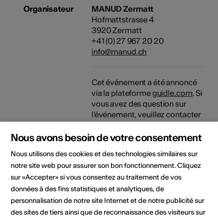
Organisateur
MANUD Zermatt
Hofmattstrasse 4
3920 Zermatt
+41 (0) 27 967 20 20
info@manud.ch
Cet événement a été annoncé
via la plateforme
guidle.com
. Si
vous avez des question sur
l'événement, veuillez contacter
l'organisateur ou l'office du
tourisme compétent.
Nous avons besoin de votre consentement
Nous utilisons des cookies et des technologies similaires sur
Domaine
Type d'événement
notre site web pour assurer son bon fonctionnement. Cliquez
Concert
sur «Accepter» si vous consentez au traitement de vos
données à des fins statistiques et analytiques, de
personnalisation de notre site Internet et de notre publicité sur
des sites de tiers ainsi que de reconnaissance des visiteurs sur
Lieu de l'événement