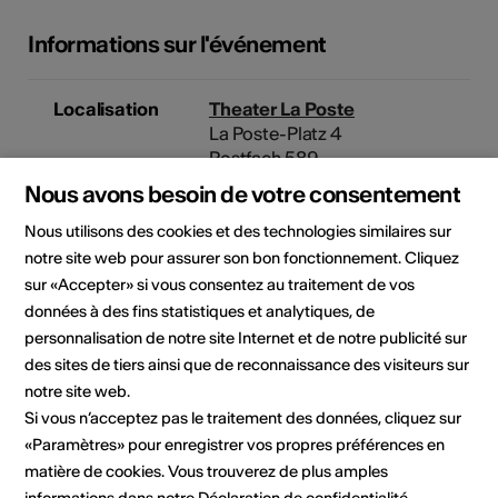
Informations sur l'événement
Localisation
Theater La Poste
La Poste-Platz 4
Postfach 589
3930 Visp
Nous avons besoin de votre consentement
Nous utilisons des cookies et des technologies similaires sur
Horaires
Montag - Freitag
notre site web pour assurer son bon fonctionnement. Cliquez
d'ouverture de
09.00 - 12.00 Uhr
sur «Accepter» si vous consentez au traitement de vos
l'infrastructure
13.30 - 17.00 Uhr
données à des fins statistiques et analytiques, de
Betriebsferien Ende Juli /Anfang
August und
personnalisation de notre site Internet et de notre publicité sur
Weihnachten/Neujahr
des sites de tiers ainsi que de reconnaissance des visiteurs sur
notre site web.
Si vous n’acceptez pas le traitement des données, cliquez sur
Organisateur
Theater La Poste
«Paramètres» pour enregistrer vos propres préférences en
La Poste-Platz 4
Postfach 589
matière de cookies. Vous trouverez de plus amples
3930 Visp