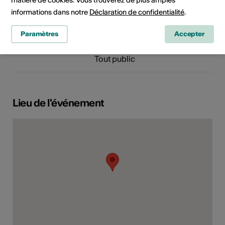
matière de cookies. Vous trouverez de plus amples
Domaine
Type d'événement
informations dans notre
Déclaration de confidentialité
.
Spectacle
Concert
Festival
Lecture
Autre
Paramètres
Accepter
Classe d'âge
Tout public
Lieu de l'événement