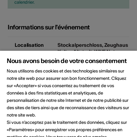
calendrier.
Informations sur l'événement
Localisation
Stockalperschloss, Zeughaus
Kultur, Altstadt, WNF Naters
3900 Brig-Glis
Nous avons besoin de votre consentement
Nous utilisons des cookies et des technologies similaires sur
Artistes
verschiedene
notre site web pour assurer son bon fonctionnement. Cliquez
sur «Accepter» si vous consentez au traitement de vos
Organisateur
Verein Frauenstimmen
données à des fins statistiques et analytiques, de
Frauenstimmen Festival
personnalisation de notre site Internet et de notre publicité sur
Gliserallee 73
des sites de tiers ainsi que de reconnaissance des visiteurs sur
3902 Brig-Glis
notre site web.
E-Mail
Si vous n’acceptez pas le traitement des données, cliquez sur
Site Internet
«Paramètres» pour enregistrer vos propres préférences en