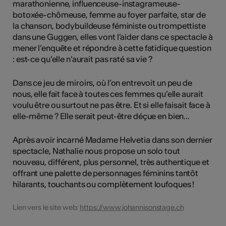
marathonienne, influenceuse-instagrameuse-
botoxée-chômeuse, femme au foyer parfaite, star de
la chanson, bodybuildeuse féministe ou trompettiste
dans une Guggen, elles vont l’aider dans ce spectacle à
mener l’enquête et répondre à cette fatidique question
: est-ce qu’elle n’aurait pas raté sa vie ?
Dans ce jeu de miroirs, où l’on entrevoit un peu de
nous, elle fait face à toutes ces femmes qu’elle aurait
voulu être ou surtout ne pas être. Et si elle faisait face à
elle-même ? Elle serait peut-être déçue en bien...
Après avoir incarné Madame Helvetia dans son dernier
spectacle, Nathalie nous propose un solo tout
nouveau, différent, plus personnel, très authentique et
offrant une palette de personnages féminins tantôt
hilarants, touchants ou complètement loufoques !
Lien vers le site web:
https://www.johannisonstage.ch