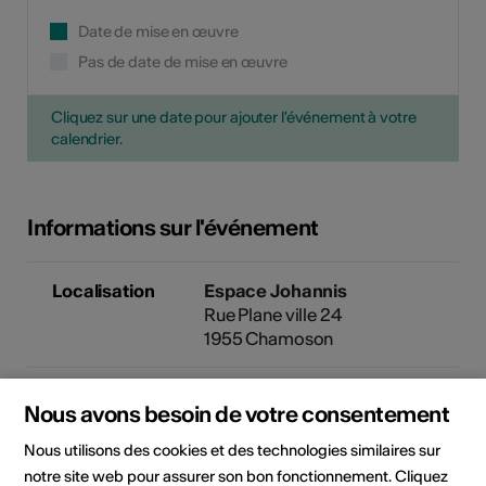
Date de mise en œuvre
Pas de date de mise en œuvre
Cliquez sur une date pour ajouter l'événement à votre
calendrier.
Informations sur l'événement
Localisation
Espace Johannis
Rue Plane ville 24
1955 Chamoson
Organisateur
Johannis on Stage
Nous avons besoin de votre consentement
Rue de Collombey 23
1955 St-Pierre-de-Clages
Nous utilisons des cookies et des technologies similaires sur
Téléphone 0797685866
notre site web pour assurer son bon fonctionnement. Cliquez