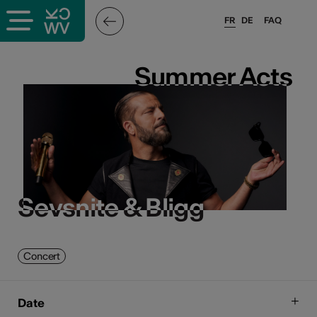
FR
DE
FAQ
Summer Acts
Summer Acts
Sevsnite & Bligg
Sevsnite & Bligg
Concert
Date