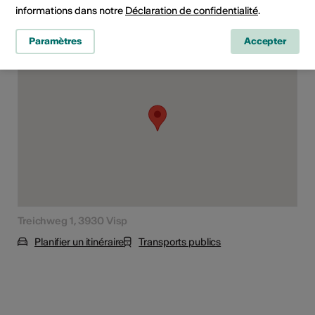
informations dans notre
Déclaration de confidentialité
.
Lieu de l'événement
Paramètres
Accepter
Treichweg 1, 3930 Visp
Planifier un itinéraire
Transports publics