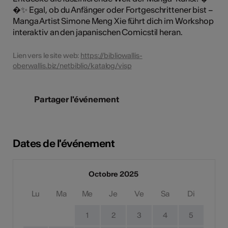
�✨ Egal, ob du Anfänger oder Fortgeschrittener bist –
Manga Artist Simone Meng Xie führt dich im Workshop
interaktiv an den japanischen Comicstil heran.
Lien vers le site web:
https://bibliowallis-
oberwallis.biz/netbiblio/katalog/visp
Partager l'événement
Dates de l'événement
Octobre 2025
Lu
Ma
Me
Je
Ve
Sa
Di
1
2
3
4
5