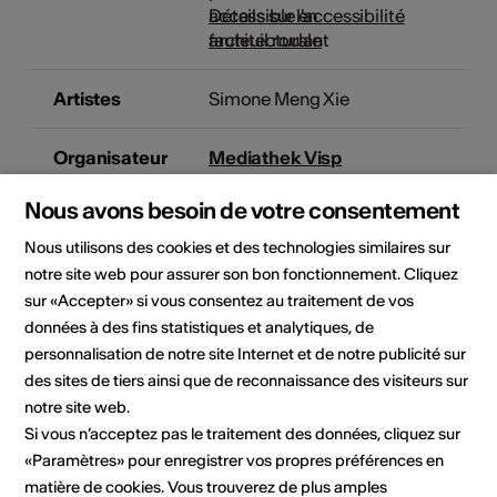
Détails sur l'accessibilité
architecturale
Artistes
Simone Meng Xie
Organisateur
Mediathek Visp
Mediathek Visp
Treichweg 1
Nous avons besoin de votre consentement
3930 Visp
Nous utilisons des cookies et des technologies similaires sur
Téléphone 0279489985
notre site web pour assurer son bon fonctionnement. Cliquez
E-Mail
sur «Accepter» si vous consentez au traitement de vos
Site Internet
données à des fins statistiques et analytiques, de
personnalisation de notre site Internet et de notre publicité sur
Domaine
Type d'événement
des sites de tiers ainsi que de reconnaissance des visiteurs sur
Autre
notre site web.
Public cible
Si vous n’acceptez pas le traitement des données, cliquez sur
Jugendliche von 10-16 Jahren
«Paramètres» pour enregistrer vos propres préférences en
matière de cookies. Vous trouverez de plus amples