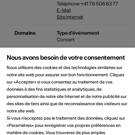
Téléphone +41 76 506 63 77
E-Mail
Site Internet
Domaine
Type d'événement
Concert
Classe d'âge
Nous avons besoin de votre consentement
Tout public
Nous utilisons des cookies et des technologies similaires sur
Public cible
notre site web pour assurer son bon fonctionnement. Cliquez
Enfant
sur «Accepter» si vous consentez au traitement de vos
données à des fins statistiques et analytiques, de
personnalisation de notre site Internet et de notre publicité sur
Lieu de l'événement
des sites de tiers ainsi que de reconnaissance des visiteurs sur
notre site web.
Si vous n’acceptez pas le traitement des données, cliquez sur
«Paramètres» pour enregistrer vos propres préférences en
matière de cookies. Vous trouverez de plus amples