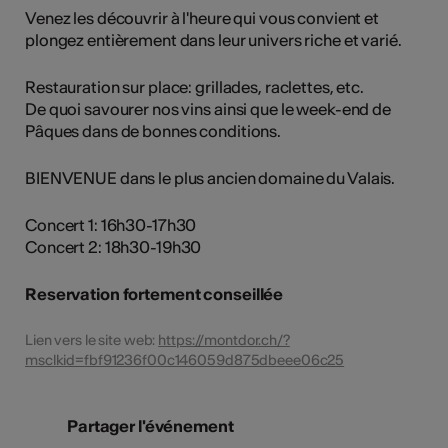
Venez les découvrir à l'heure qui vous convient et
plongez entièrement dans leur univers riche et varié.
Restauration sur place: grillades, raclettes, etc.
De quoi savourer nos vins ainsi que le week-end de
Pâques dans de bonnes conditions.
BIENVENUE dans le plus ancien domaine du Valais.
Concert 1: 16h30-17h30
Concert 2: 18h30-19h30
Reservation fortement conseillée
Lien vers le site web:
https://montdor.ch/?
msclkid=fbf91236f00c146059d875dbeee06c25
Partager l'événement