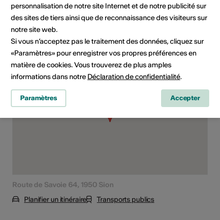
Classe d'âge
personnalisation de notre site Internet et de notre publicité sur
Tout public
des sites de tiers ainsi que de reconnaissance des visiteurs sur
notre site web.
Si vous n’acceptez pas le traitement des données, cliquez sur
«Paramètres» pour enregistrer vos propres préférences en
Lieu de l'événement
matière de cookies. Vous trouverez de plus amples
informations dans notre
Déclaration de confidentialité
.
Paramètres
Accepter
Route de Savoie 64, 1950 Sion
Planifier un itinéraire
Transports publics