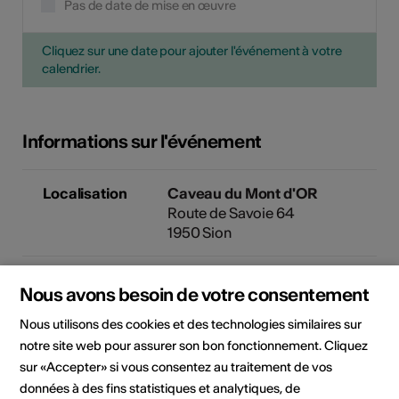
Pas de date de mise en œuvre
Cliquez sur une date pour ajouter l'événement à votre
calendrier.
Informations sur l'événement
Localisation
Caveau du Mont d'OR
Route de Savoie 64
1950 Sion
Organisateur
Page13
Nous avons besoin de votre consentement
Madame Cécile Genetti
Nous utilisons des cookies et des technologies similaires sur
notre site web pour assurer son bon fonctionnement. Cliquez
Domaine
Type d'événement
Concert
sur «Accepter» si vous consentez au traitement de vos
données à des fins statistiques et analytiques, de