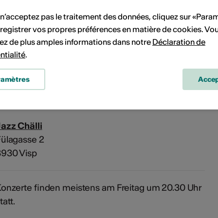
Pas de date de mise en œuvre
 n’acceptez pas le traitement des données, cliquez sur «Para
registrer vos propres préférences en matière de cookies. Vo
vénement à votre calendrier.
ez de plus amples informations dans notre
Déclaration de
ntialité
.
ramètres
Accep
'événement
azz Chälli
ülagasse 2
3930 Visp
onzerte finden meistens am Freitag um 20.30 Uhr
tatt.