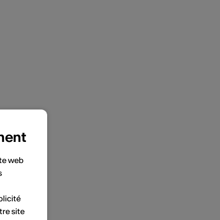
ment
ite web
s
licité
tre site