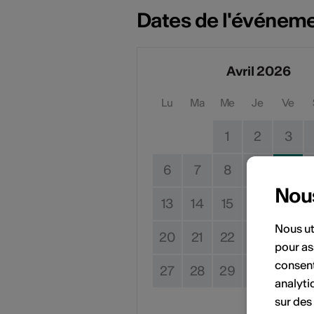
Dates de l'événem
Avril 2026
Lu
Ma
Me
Je
Ve
1
2
3
6
7
8
9
10
Nou
13
14
15
16
17
Nous ut
20
21
22
23
24
pour as
consent
27
28
29
30
analyti
sur des