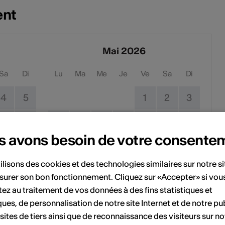
ent
Mai 2026
Sa
Di
Lu
Ma
Me
Je
Ve
Sa
Di
4
5
1
2
3
11
12
4
5
6
7
8
9
10
s avons besoin de votre consente
18
19
11
12
13
14
15
16
17
ilisons des cookies et des technologies similaires sur notre s
25
26
18
19
20
21
22
23
24
surer son bon fonctionnement. Cliquez sur «Accepter» si vou
ez au traitement de vos données à des fins statistiques et
25
26
27
28
29
30
31
ques, de personnalisation de notre site Internet et de notre pub
 sites de tiers ainsi que de reconnaissance des visiteurs sur no