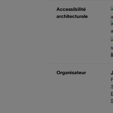
Accessibilité
architecturale
D
Organisateur
J
F
E
S