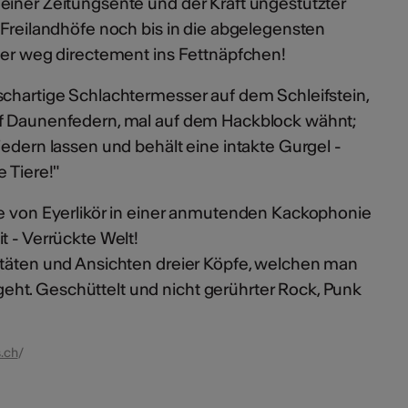
einer Zeitungsente und der Kraft ungestutzter
 Freilandhöfe noch bis in die abgelegensten
ber weg directement ins Fettnäpfchen!
schartige Schlachtermesser auf dem Schleifstein,
f Daunenfedern, mal auf dem Hackblock wähnt;
Federn lassen und behält eine intakte Gurgel -
e Tiere!"
fe von Eyerlikör in einer anmutenden Kackophonie
 - Verrückte Welt!
täten und Ansichten dreier Köpfe, welchen man
t. Geschüttelt und nicht gerührter Rock, Punk
s.ch
/