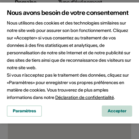
Domaine
Type d'événement
Film / projection
Exposition
Nous avons besoin de votre consentement
Classe d'âge
Nous utilisons des cookies et des technologies similaires sur
Tout public
notre site web pour assurer son bon fonctionnement. Cliquez
sur «Accepter» si vous consentez au traitement de vos
Public cible
données à des fins statistiques et analytiques, de
Amateur·rice·s d’art
personnalisation de notre site Internet et de notre publicité sur
des sites de tiers ainsi que de reconnaissance des visiteurs sur
notre site web.
Lieu de l'événement
Si vous n’acceptez pas le traitement des données, cliquez sur
«Paramètres» pour enregistrer vos propres préférences en
matière de cookies. Vous trouverez de plus amples
informations dans notre
Déclaration de confidentialité
.
Paramètres
Accepter