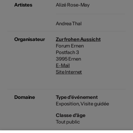
Artistes
Alizé Rose-May
Andrea Thal
Organisateur
Zur frohen Aussicht
Forum Ernen
Postfach 3
3995 Ernen
E-Mail
Site Internet
Domaine
Type d'événement
Exposition
Visite guidée
Classe d'âge
Tout public