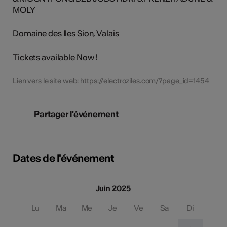
MOLY
Domaine des Iles Sion, Valais
Tickets available Now !
Lien vers le site web:
https://electroziles.com/?page_id=1454
Partager l'événement
Dates de l'événement
Juin 2025
Lu
Ma
Me
Je
Ve
Sa
Di