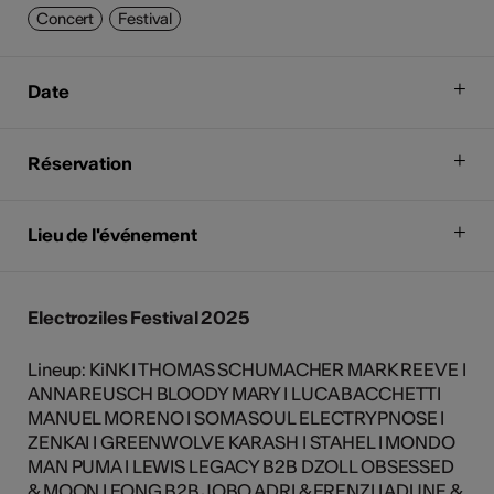
Concert
Festival
Date
Réservation
Lieu de l'événement
Electroziles Festival 2025
Lineup: KiNK I THOMAS SCHUMACHER MARK REEVE I
ANNA REUSCH BLOODY MARY I LUCA BACCHETTI
MANUEL MORENO I SOMA SOUL ELECTRYPNOSE I
ZENKAI I GREENWOLVE KARASH I STAHEL I MONDO
MAN PUMA I LEWIS LEGACY B2B DZOLL OBSESSED
& MOON I FONG B2B JOBO ADRI & FRENZI I ADUNE &