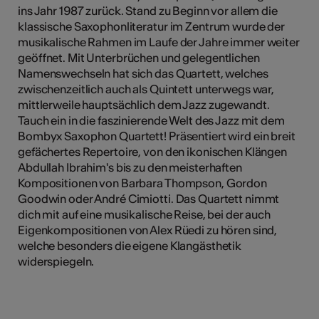
ins Jahr 1987 zurück. Stand zu Beginn vor allem die
klassische Saxophonliteratur im Zentrum wurde der
musikalische Rahmen im Laufe der Jahre immer weiter
geöffnet. Mit Unterbrüchen und gelegentlichen
Namenswechseln hat sich das Quartett, welches
zwischenzeitlich auch als Quintett unterwegs war,
mittlerweile hauptsächlich dem Jazz zugewandt.
Tauch ein in die faszinierende Welt des Jazz mit dem
Bombyx Saxophon Quartett! Präsentiert wird ein breit
gefächertes Repertoire, von den ikonischen Klängen
Abdullah Ibrahim's bis zu den meisterhaften
Kompositionen von Barbara Thompson, Gordon
Goodwin oder André Cimiotti. Das Quartett nimmt
dich mit auf eine musikalische Reise, bei der auch
Eigenkompositionen von Alex Rüedi zu hören sind,
welche besonders die eigene Klangästhetik
widerspiegeln.