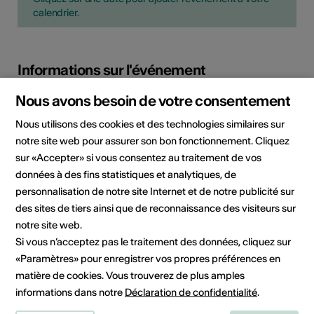
calendrier.
Informations sur l'événement
Nous avons besoin de votre consentement
Informations
PDF
Nous utilisons des cookies et des technologies similaires sur
complémentaires
notre site web pour assurer son bon fonctionnement. Cliquez
sur «Accepter» si vous consentez au traitement de vos
Localisation
Tanzsaal, ZeughausKultur
données à des fins statistiques et analytiques, de
Brig
personnalisation de notre site Internet et de notre publicité sur
Gliserallee 91
des sites de tiers ainsi que de reconnaissance des visiteurs sur
3902 Brig-Glis
notre site web.
Si vous n’acceptez pas le traitement des données, cliquez sur
Organisateur
ZeughausKultur Brig
«Paramètres» pour enregistrer vos propres préférences en
Gliserallee 91
matière de cookies. Vous trouverez de plus amples
3902 Brig-Glis
informations dans notre
Déclaration de confidentialité
.
Téléphone +41 27 923 13 13
Réservations +41 27 923 13 13