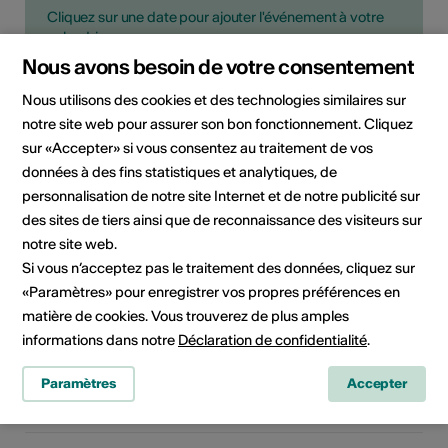
Cliquez sur une date pour ajouter l'événement à votre
calendrier.
Nous avons besoin de votre consentement
Nous utilisons des cookies et des technologies similaires sur
Informations sur l'événement
notre site web pour assurer son bon fonctionnement. Cliquez
sur «Accepter» si vous consentez au traitement de vos
données à des fins statistiques et analytiques, de
Localisation
Bistro, ZeughausKultur Brig
personnalisation de notre site Internet et de notre publicité sur
Gliserallee 91
3902 Brig-Glis
des sites de tiers ainsi que de reconnaissance des visiteurs sur
notre site web.
Si vous n’acceptez pas le traitement des données, cliquez sur
Horaires
In Verbindung mit dem
«Paramètres» pour enregistrer vos propres préférences en
d'ouverture de
Veranstaltungskalender.
matière de cookies. Vous trouverez de plus amples
l'infrastructure
Jeden Donnerstag ab 20 Uhr:
informations dans notre
Déclaration de confidentialité
.
"Abusitz": Gemütlicher Hock im
Bistro mit Live Auftritt in
Paramètres
Accepter
Musik/Film/Theater.