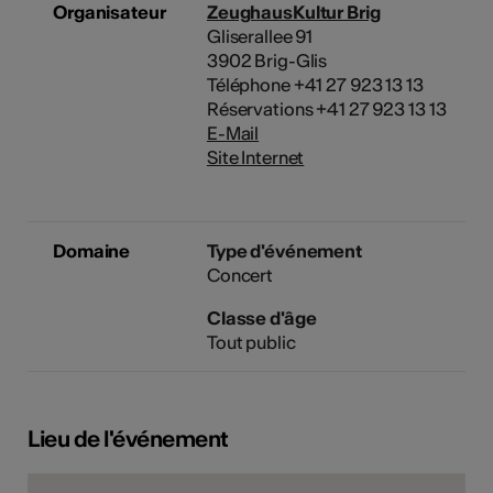
Organisateur
ZeughausKultur Brig
Gliserallee 91
3902 Brig-Glis
Téléphone +41 27 923 13 13
Réservations +41 27 923 13 13
E-Mail
Site Internet
Domaine
Type d'événement
Concert
Classe d'âge
Tout public
Lieu de l'événement