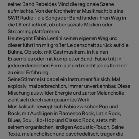
seiner Band Rebeldes Mind die regionale Szene
aufmischte. Von der Kirchheimer Musiknacht bis ins
SWR Radio - die Songs der Band fanden ihren Weg in
die Öffentlichkeit, ob über soziale Medien oder
Streamingplattformen.
Heute geht Fabio Lentini seinen eigenen Weg und
dieser führt ihn mit großer Leidenschaft zurück auf die
Bühne. Ob solo, mit Gastmusikern, in kleinen
Ensembles oder mit kompletter Band: Fabio tritt in
jeder erdenklichen Form auf und macht jedes Konzert
zu einer Erfahrung.
Seine Stimme ist dabei ein Instrument für sich: Mal
explosiv, mal zerbrechlich, immer unverkennbar. Diese
Mischung aus wilder Energie und zarter Melancholie
zieht sich durch sein gesamtes Werk.
Musikalisch bewegt sich Fabio zwischen Pop und
Rock, mit Ausflügen in Flamenco Rock, Latin Rock,
Blues, Soul, Hip-Hop und Classic Rock, stets mit
seinem organischen, erdigen Acoustic-Touch. Seine
Texte, melancholisch und psychedelisch, tragen die