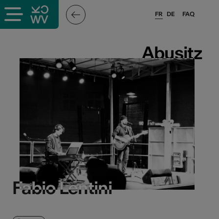
FR
DE
FAQ
Abusitz
Abusitz
Fabio Lentini
Fabio Lentini