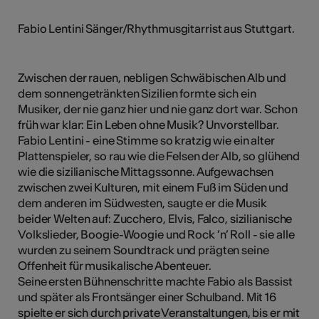
Fabio Lentini Sänger/Rhythmusgitarrist aus Stuttgart.
Zwischen der rauen, nebligen Schwäbischen Alb und
dem sonnengetränkten Sizilien formte sich ein
Musiker, der nie ganz hier und nie ganz dort war. Schon
früh war klar: Ein Leben ohne Musik? Unvorstellbar.
Fabio Lentini - eine Stimme so kratzig wie ein alter
Plattenspieler, so rau wie die Felsen der Alb, so glühend
wie die sizilianische Mittagssonne. Aufgewachsen
zwischen zwei Kulturen, mit einem Fuß im Süden und
dem anderen im Südwesten, saugte er die Musik
beider Welten auf: Zucchero, Elvis, Falco, sizilianische
Volkslieder, Boogie-Woogie und Rock ’n’ Roll - sie alle
wurden zu seinem Soundtrack und prägten seine
Offenheit für musikalische Abenteuer.
Seine ersten Bühnenschritte machte Fabio als Bassist
und später als Frontsänger einer Schulband. Mit 16
spielte er sich durch private Veranstaltungen, bis er mit