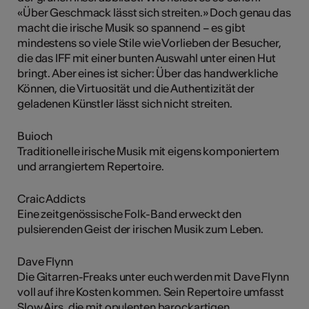
«Über Geschmack lässt sich streiten.» Doch genau das
macht die irische Musik so spannend – es gibt
mindestens so viele Stile wie Vorlieben der Besucher,
die das IFF mit einer bunten Auswahl unter einen Hut
bringt. Aber eines ist sicher: Über das handwerkliche
Können, die Virtuosität und die Authentizität der
geladenen Künstler lässt sich nicht streiten.
Buioch
Traditionelle irische Musik mit eigens komponiertem
und arrangiertem Repertoire.
Craic Addicts
Eine zeitgenössische Folk-Band erweckt den
pulsierenden Geist der irischen Musik zum Leben.
Dave Flynn
Die Gitarren-Freaks unter euch werden mit Dave Flynn
voll auf ihre Kosten kommen. Sein Repertoire umfasst
Slow Airs, die mit opulenten barockartigen