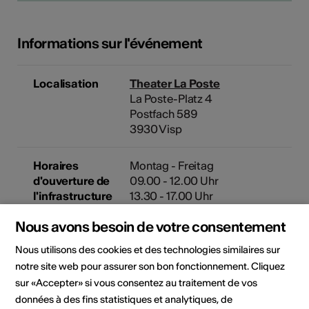
Informations sur l'événement
Localisation
Theater La Poste
La Poste-Platz 4
Postfach 589
3930 Visp
Horaires
Montag - Freitag
d'ouverture de
09.00 - 12.00 Uhr
l'infrastructure
13.30 - 17.00 Uhr
Betriebsferien Ende Juli /Anfang
Nous avons besoin de votre consentement
August und
Weihnachten/Neujahr
Nous utilisons des cookies et des technologies similaires sur
notre site web pour assurer son bon fonctionnement. Cliquez
Organisateur
Theater La Poste
sur «Accepter» si vous consentez au traitement de vos
La Poste-Platz 4
données à des fins statistiques et analytiques, de
Postfach 589