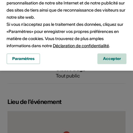
personnalisation de notre site Internet et de notre publicité sur
3930 Visp
des sites de tiers ainsi que de reconnaissance des visiteurs sur
Téléphone +41 27 948 33 11
notre site web.
E-Mail
Si vous n’acceptez pas le traitement des données, cliquez sur
Site Internet
«Paramètres» pour enregistrer vos propres préférences en
matière de cookies. Vous trouverez de plus amples
informations dans notre
Déclaration de confidentialité
.
Domaine
Type d'événement
Spectacle
Concert
Festival
Paramètres
Accepter
Classe d'âge
Tout public
Lieu de l'événement