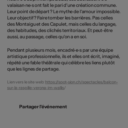
valaisan·ne·s ont fait le pari d’une création commune.
Leur point de départ ? Le mythe de l’amour impossible.
Leur objectif ? Faire tomber les barrières. Pas celles
des Montaigu et des Capulet, mais celles du langage,
des habitudes, des clichés territoriaux. Et peut-être
aussi, au passage, celles qu’on a en soi.
Pendant plusieurs mois, encadré·e·s par une équipe
artistique professionnelle, ils et elles ont écrit, imaginé,
répété une fable théâtrale qui célèbre les liens plutôt
que les lignes de partage.
Lien vers le site web:
https://spot-sion.ch/spectacles/balcon-
sur-la-raspille-verona-im-wallis
/
Partager l'événement