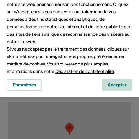
notre site web pour assurer son bon fonctionnement. Cliquez
E-Mail
sur «Accepter» si vous consentez au traitement de vos
Site Internet
données à des fins statistiques et analytiques, de
personnalisation de notre site Internet et de notre publicité sur
des sites de tiers ainsi que de reconnaissance des visiteurs sur
Domaine
Type d'événement
notre site web.
Spectacle
Si vous n’acceptez pas le traitement des données, cliquez sur
«Paramètres» pour enregistrer vos propres préférences en
Classe d'âge
matière de cookies. Vous trouverez de plus amples
Tout public
informations dans notre
Déclaration de confidentialité
.
Paramètres
Accepter
Lieu de l'événement