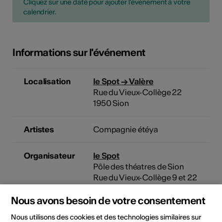
Cliquez sur une date pour ajouter l'événement à votre
calendrier.
Informations sur l'événement
Localisation
le Spot → Valère
Rue du Vieux-Collège 22
1950 Sion
Artistes
Compagnie étéya
Organisateur
le Spot
Pôle des théatres de Sion
Rue du Vieux-Collège 9 et 22
Place des Théâtres
Nous avons besoin de votre consentement
1950 Sion
Téléphone +41 27 322 30 30
Nous utilisons des cookies et des technologies similaires sur
Réservations +41 27 322 30 30