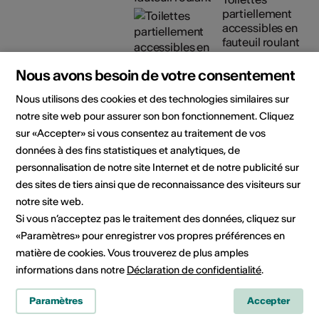
partiellement
accessibles en
fauteuil roulant
Détails sur l'accessibilité
Nous avons besoin de votre consentement
architecturale
Nous utilisons des cookies et des technologies similaires sur
Organisateur
Théâtre Les Halles
notre site web pour assurer son bon fonctionnement. Cliquez
Espace de création et d’accueil
sur «Accepter» si vous consentez au traitement de vos
des arts de la scène
données à des fins statistiques et analytiques, de
Route ancien Sierre 13
personnalisation de notre site Internet et de notre publicité sur
CP 96
des sites de tiers ainsi que de reconnaissance des visiteurs sur
3960 Sierre
notre site web.
Téléphone +41 27 452 02 90
Si vous n’acceptez pas le traitement des données, cliquez sur
Réservations +41 27 452 02 90
«Paramètres» pour enregistrer vos propres préférences en
E-Mail
matière de cookies. Vous trouverez de plus amples
Site Internet
informations dans notre
Déclaration de confidentialité
.
Paramètres
Accepter
Domaine
Type d'événement